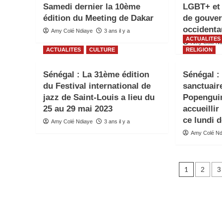
Samedi dernier la 10ème
LGBT+ et 
édition du Meeting de Dakar
de gouve
occident
Amy Colé Ndiaye
3 ans il y a
ACTUALITES
Amy Colé Nd
ACTUALITES
CULTURE
RELIGION
Sénégal : La 31ème édition
Sénégal :
du Festival international de
sanctuair
jazz de Saint-Louis a lieu du
Popenguin
25 au 29 mai 2023
accueilli
ce lundi 
Amy Colé Ndiaye
3 ans il y a
Amy Colé Nd
Pagin
1
2
3
des
public