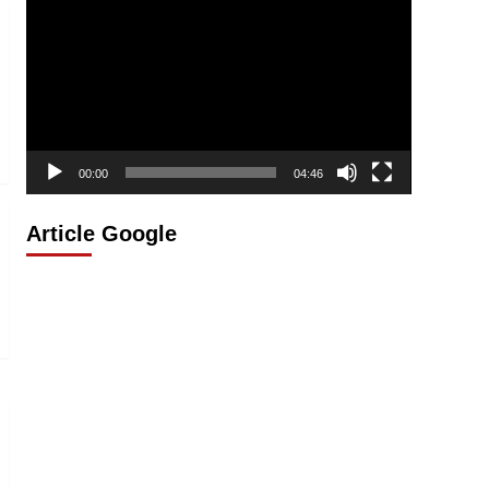
vidéo
00:00
04:46
Article Google