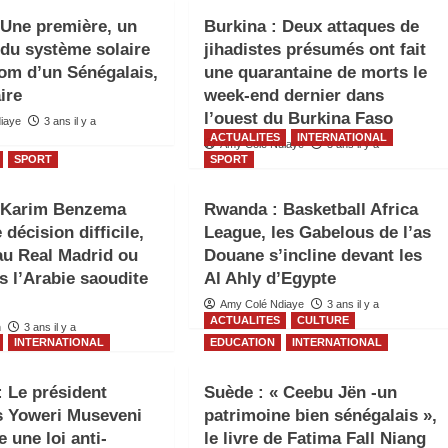
 Une première, un
Burkina : Deux attaques de
 du système solaire
jihadistes présumés ont fait
nom d’un Sénégalais,
une quarantaine de morts le
ire
week-end dernier dans
l’ouest du Burkina Faso
iaye
3 ans il y a
ACTUALITES
INTERNATIONAL
Amy Colé Ndiaye
3 ans il y a
SPORT
SPORT
: Karim Benzema
Rwanda : Basketball Africa
 décision difficile,
League, les Gabelous de l’as
 au Real Madrid ou
Douane s’incline devant les
rs l’Arabie saoudite
Al Ahly d’Egypte
Amy Colé Ndiaye
3 ans il y a
ACTUALITES
CULTURE
n
3 ans il y a
INTERNATIONAL
EDUCATION
INTERNATIONAL
 Le président
Suède : « Ceebu Jën -un
s Yoweri Museveni
patrimoine bien sénégalais »,
 une loi anti-
le livre de Fatima Fall Niang