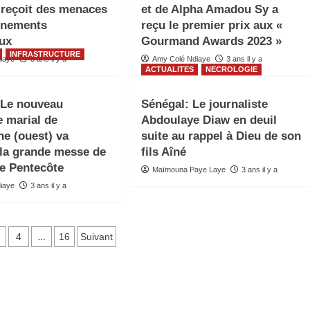
reçoit des menaces
et de Alpha Amadou Sy a
rnements
reçu le premier prix aux «
aux
Gourmand Awards 2023 »
INFRASTRUCTURE
iaye
3 ans il y a
Amy Colé Ndiaye
3 ans il y a
ACTUALITES
NECROLOGIE
 Le nouveau
Sénégal: Le journaliste
e marial de
Abdoulaye Diaw en deuil
e (ouest) va
suite au rappel à Dieu de son
r la grande messe de
fils Aîné
de Pentecôte
Maïmouna Paye Laye
3 ans il y a
iaye
3 ans il y a
ation
…
4
16
Suivant
ations