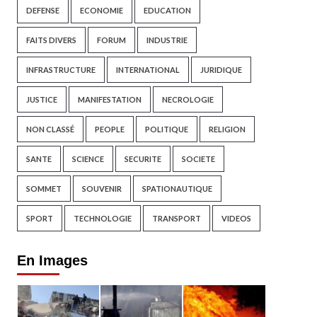
DEFENSE
ECONOMIE
EDUCATION
FAITS DIVERS
FORUM
INDUSTRIE
INFRASTRUCTURE
INTERNATIONAL
JURIDIQUE
JUSTICE
MANIFESTATION
NECROLOGIE
NON CLASSÉ
PEOPLE
POLITIQUE
RELIGION
SANTE
SCIENCE
SECURITE
SOCIETE
SOMMET
SOUVENIR
SPATIONAUTIQUE
SPORT
TECHNOLOGIE
TRANSPORT
VIDEOS
En Images