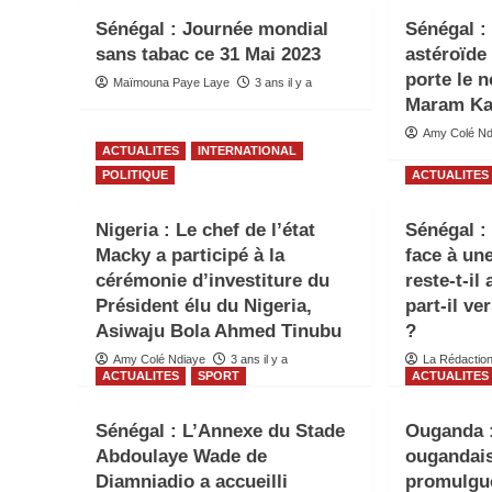
Sénégal : Journée mondial
Sénégal :
sans tabac ce 31 Mai 2023
astéroïde
porte le 
Maïmouna Paye Laye
3 ans il y a
Maram Ka
Amy Colé Nd
ACTUALITES
INTERNATIONAL
POLITIQUE
ACTUALITES
Nigeria : Le chef de l’état
Sénégal 
Macky a participé à la
face à une
cérémonie d’investiture du
reste-t-il
Président élu du Nigeria,
part-il ve
Asiwaju Bola Ahmed Tinubu
?
Amy Colé Ndiaye
3 ans il y a
La Rédactio
ACTUALITES
SPORT
ACTUALITES
Sénégal : L’Annexe du Stade
Ouganda :
Abdoulaye Wade de
ougandai
Diamniadio a accueilli
promulgue