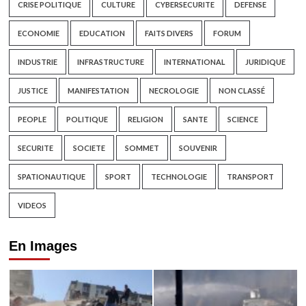
CRISE POLITIQUE
CULTURE
CYBERSECURITE
DEFENSE
ECONOMIE
EDUCATION
FAITS DIVERS
FORUM
INDUSTRIE
INFRASTRUCTURE
INTERNATIONAL
JURIDIQUE
JUSTICE
MANIFESTATION
NECROLOGIE
NON CLASSÉ
PEOPLE
POLITIQUE
RELIGION
SANTE
SCIENCE
SECURITE
SOCIETE
SOMMET
SOUVENIR
SPATIONAUTIQUE
SPORT
TECHNOLOGIE
TRANSPORT
VIDEOS
En Images