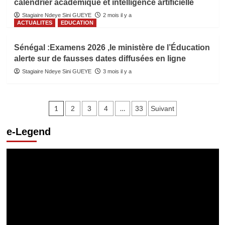
calendrier académique et intelligence artificielle
Stagiaire Ndeye Sini GUEYE
2 mois il y a
ACTUALITES
EDUCATION
Sénégal :Examens 2026 ,le ministère de l’Éducation
alerte sur de fausses dates diffusées en ligne
Stagiaire Ndeye Sini GUEYE
3 mois il y a
Pagination
1
…
2
3
4
33
Suivant
des
e-Legend
publications
Lecteur
vidéo