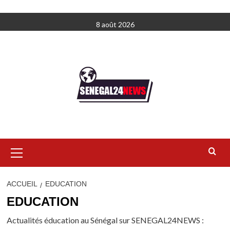
Aller
8 août 2026
au
contenu
Menu
principal
ACCUEIL
EDUCATION
EDUCATION
Actualités éducation au Sénégal sur SENEGAL24NEWS :