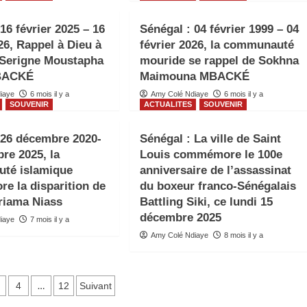
16 février 2025 – 16
Sénégal : 04 février 1999 – 04
26, Rappel à Dieu à
février 2026, la communauté
 Serigne Moustapha
mouride se rappel de Sokhna
MBACKÉ
Maimouna MBACKÉ
iaye
6 mois il y a
Amy Colé Ndiaye
6 mois il y a
SOUVENIR
ACTUALITES
SOUVENIR
 26 décembre 2020-
Sénégal : La ville de Saint
re 2025, la
Louis commémore le 100e
té islamique
anniversaire de l’assassinat
 la disparition de
du boxeur franco-Sénégalais
riama Niass
Battling Siki, ce lundi 15
décembre 2025
iaye
7 mois il y a
Amy Colé Ndiaye
8 mois il y a
ation
…
4
12
Suivant