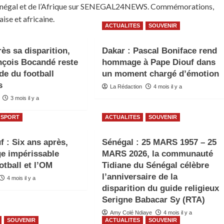
u Sénégal et de l’Afrique sur SENEGAL24NEWS. Commémorations,
ise et africaine.
ACTUALITES
SOUVENIR
ès sa disparition,
Dakar : Pascal Boniface rend
nçois Bocandé reste
hommage à Pape Diouf dans
de du football
un moment chargé d’émotion
s
La Rédaction
4 mois il y a
3 mois il y a
SPORT
ACTUALITES
SOUVENIR
f : Six ans après,
Sénégal : 25 MARS 1957 – 25
ge impérissable
MARS 2026, la communauté
otball et l’OM
Tidiane du Sénégal célèbre
l’anniversaire de la
4 mois il y a
disparition du guide religieux
Serigne Babacar Sy (RTA)
Amy Colé Ndiaye
4 mois il y a
SOUVENIR
ACTUALITES
SOUVENIR