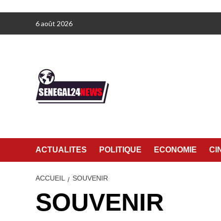
Aller
6 août 2026
au
contenu
ACTUALITES
POLITIQUE
ECONOMIE
CI
ACCUEIL
SOUVENIR
SOUVENIR