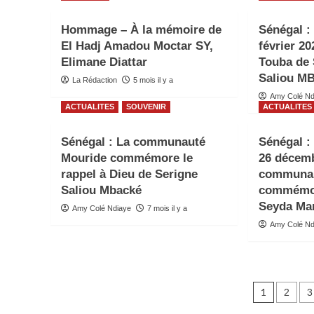
Hommage – À la mémoire de
Sénégal : 
El Hadj Amadou Moctar SY,
février 20
Elimane Diattar
Touba de
Saliou 
La Rédaction
5 mois il y a
Amy Colé Nd
ACTUALITES
SOUVENIR
ACTUALITES
Sénégal : La communauté
Sénégal :
Mouride commémore le
26 décemb
rappel à Dieu de Serigne
communau
Saliou Mbacké
commémore
Seyda Ma
Amy Colé Ndiaye
7 mois il y a
Amy Colé Nd
Pagin
1
2
3