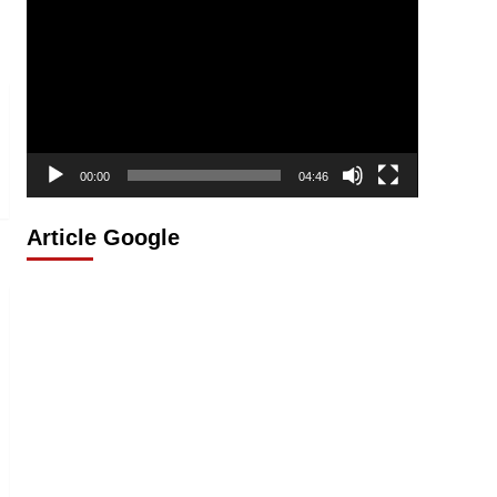
vidéo
00:00
04:46
Article Google