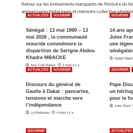
Retour sur les événements marquants de l’histoire d
anniversaires historiques et mémoire collective sénégala
ACTUALITES
SOUVENIR
SOUVENIR
Sénégal : 13 mai 1990 – 13
14 ans apr
mai 2026 , la communauté
Jules Fra
mouride commémore la
une légen
disparition de Serigne Abdou
sénégalai
Khadre MBACKE
Ngagn Djigal
Amy Colé Ndiaye
3 mois il y a
ACTUALITES
SOUVENIR
SOUVENIR
Discours du général de
Pape Diou
Gaulle à Dakar : pancartes,
un hérita
tensions et marche vers
pour le fo
l’indépendance
Jules Diouf
La Rédaction
4 mois il y a
SOUVENIR
ACTUALITES