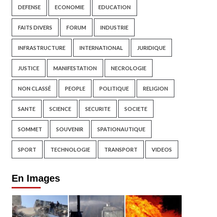
DEFENSE
ECONOMIE
EDUCATION
FAITS DIVERS
FORUM
INDUSTRIE
INFRASTRUCTURE
INTERNATIONAL
JURIDIQUE
JUSTICE
MANIFESTATION
NECROLOGIE
NON CLASSÉ
PEOPLE
POLITIQUE
RELIGION
SANTE
SCIENCE
SECURITE
SOCIETE
SOMMET
SOUVENIR
SPATIONAUTIQUE
SPORT
TECHNOLOGIE
TRANSPORT
VIDEOS
En Images