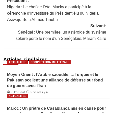
Navigation
Précédent :
Nigeria : Le chef de l’état Macky a participé à la
d’article
cérémonie d’investiture du Président élu du Nigeria,
Asiwaju Bola Ahmed Tinubu
Suivant:
Sénégal : Une première, un astéroïde du système
solaire porte le nom d’un Sénégalais, Maram Kaire
Articles similaires
ACTUALITES
COOPÉRATION BILATÉRALE
Moyen-Orient : l’Arabie saoudite, la Turquie et le
Pakistan scellent une alliance de défense sur fond
de guerre avec l’Iran
Jules Diouf
5 heures il y a
ACTUALITES
Maroc : Un prêtre de Casablanca mis en cause pour