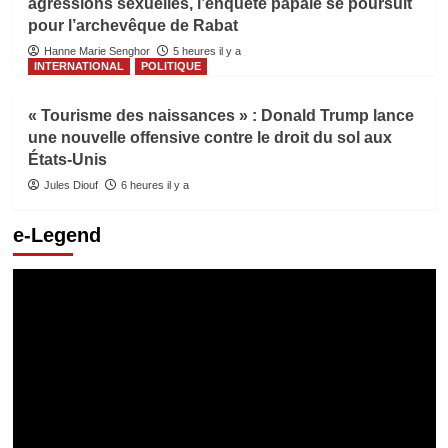
agressions sexuelles, l’enquête papale se poursuit
pour l’archevêque de Rabat
Hanne Marie Senghor
5 heures il y a
INTERNATIONAL
POLITIQUE
« Tourisme des naissances » : Donald Trump lance
une nouvelle offensive contre le droit du sol aux
États-Unis
Jules Diouf
6 heures il y a
e-Legend
Lecteur
vidéo