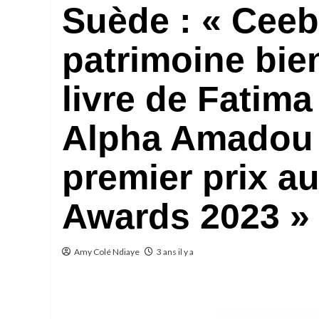
Suède : « Ceeb
patrimoine bien
livre de Fatima
Alpha Amadou 
premier prix 
Awards 2023 »
Amy Colé Ndiaye
3 ans il y a