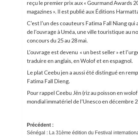
reçu le premier prix aux « Gourmand Awards 2023
magazines ». Il est publié aux Éditions Harmatt
C’est l’un des coauteurs Fatima Fall Niang qui 
de l’ouvrage à Uméa, une ville touristique au no
concours du 25 au 28 mai.
L’ouvrage est devenu « un best seller » et l’urg
traduire en anglais, en Wolof et en espagnol.
Le plat Ceebu jen a aussi été distingué en rempo
Fatima Fall Dieng.
Pour rappel Ceebu Jën (riz au poisson en wolof)
mondial immatériel de l’Unesco en décembre 
Navigation
Précédent :
Sénégal : La 31ème édition du Festival internation
d’article