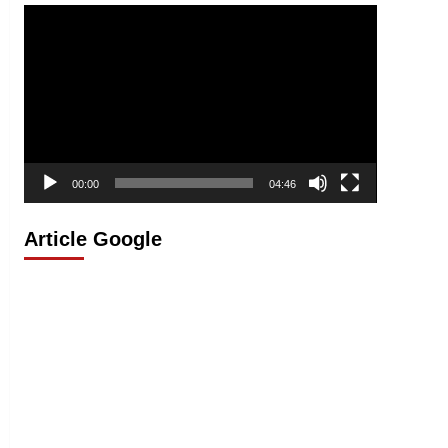
Lecteur
vidéo
00:00
04:46
Article Google