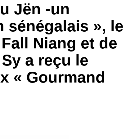
u Jën -un
 sénégalais », le
 Fall Niang et de
Sy a reçu le
aux « Gourmand