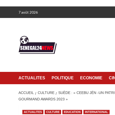
Aller
7 août 2026
au
contenu
ACTUALITES
POLITIQUE
ECONOMIE
CI
ACCUEIL
CULTURE
SUÈDE : « CEEBU JËN -UN PATR
GOURMAND AWARDS 2023 »
ACTUALITES
CULTURE
EDUCATION
INTERNATIONAL