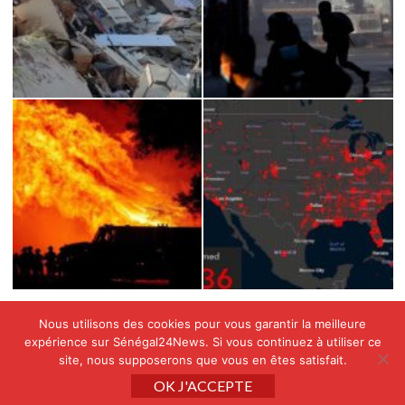
Nous utilisons des cookies pour vous garantir la meilleure
expérience sur Sénégal24News. Si vous continuez à utiliser ce
site, nous supposerons que vous en êtes satisfait.
Copyright © All rights reserved SENEGAL24NEWS by
OK J'ACCEPTE
APINAE GROUP
|
CoverNews
par AF themes