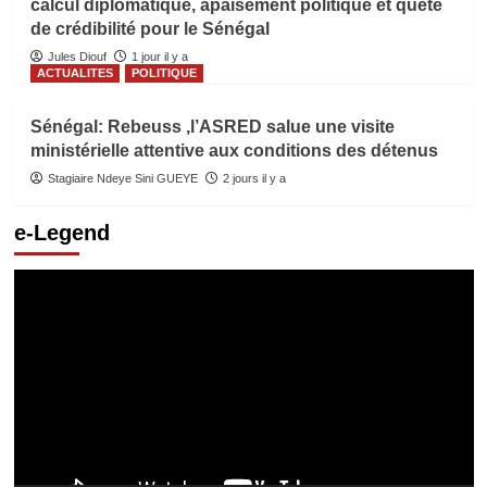
calcul diplomatique, apaisement politique et quête
de crédibilité pour le Sénégal
Jules Diouf
1 jour il y a
ACTUALITES
POLITIQUE
Sénégal: Rebeuss ,l’ASRED salue une visite
ministérielle attentive aux conditions des détenus
Stagiaire Ndeye Sini GUEYE
2 jours il y a
e-Legend
Lecteur
vidéo