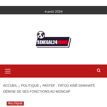
Aller
6 août 2026
au
contenu
Menu
principal
ACCUEIL
POLITIQUE
PASTEF : FATOU KINÉ DIAKHATÉ
DÉMISE DE SES FONCTIONS AU MONCAP
POLITIQUE