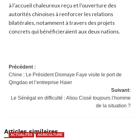
à l’accueil chaleureux reçu et l’ouverture des
autorités chinoises à renforcer les relations
bilatérales, notamment à travers des projets
concrets qui bénéficieraient aux deux nations.
Navigation
Précédent :
Chine : Le Président Diomaye Faye visite le port de
d’article
Qingdao et l’entreprise Haier
Suivant:
Le Sénégal en difficulté : Aliou Cissé toujours l’homme
de la situation ?
Articles similaires
ACTUALITES
AGRICULTURE