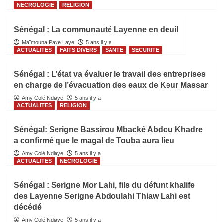
NECROLOGIE
RELIGION
Sénégal : La communauté Layenne en deuil
Maïmouna Paye Laye
5 ans il y a
ACTUALITES
FAITS DIVERS
SANTE
SECURITE
Sénégal : L’état va évaluer le travail des entreprises
en charge de l’évacuation des eaux de Keur Massar
Amy Colé Ndiaye
5 ans il y a
ACTUALITES
RELIGION
Sénégal: Serigne Bassirou Mbacké Abdou Khadre
a confirmé que le magal de Touba aura lieu
Amy Colé Ndiaye
5 ans il y a
ACTUALITES
NECROLOGIE
Sénégal : Serigne Mor Lahi, fils du défunt khalife
des Layenne Serigne Abdoulahi Thiaw Lahi est
décédé
Amy Colé Ndiaye
5 ans il y a