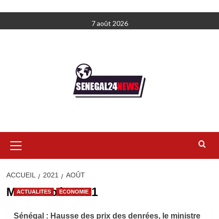
Aller
7 août 2026
au
contenu
Menu
principal
ACCUEIL
2021
AOÛT
Mois :
août 2021
ACTUALITES
ECONOMIE
Sénégal : Hausse des prix des denrées, le ministre