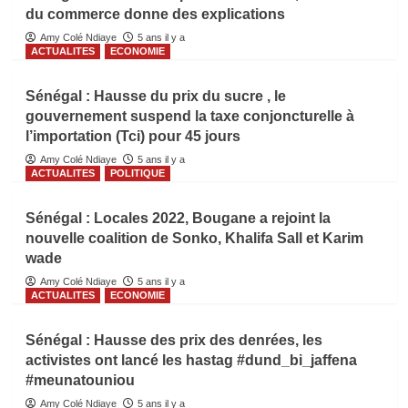
du commerce donne des explications
Amy Colé Ndiaye
5 ans il y a
ACTUALITES
ECONOMIE
Sénégal : Hausse du prix du sucre , le
gouvernement suspend la taxe conjoncturelle à
l’importation (Tci) pour 45 jours
Amy Colé Ndiaye
5 ans il y a
ACTUALITES
POLITIQUE
Sénégal : Locales 2022, Bougane a rejoint la
nouvelle coalition de Sonko, Khalifa Sall et Karim
wade
Amy Colé Ndiaye
5 ans il y a
ACTUALITES
ECONOMIE
Sénégal : Hausse des prix des denrées, les
activistes ont lancé les hastag #dund_bi_jaffena
#meunatouniou
Amy Colé Ndiaye
5 ans il y a