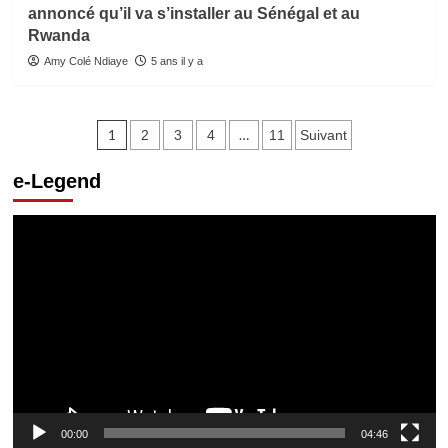
annoncé qu’il va s’installer au Sénégal et au
Rwanda
Amy Colé Ndiaye
5 ans il y a
Pagination
1
…
2
3
4
11
Suivant
des
e-Legend
publications
Lecteur
vidéo
00:00
04:46