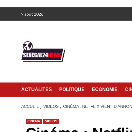
Aller
9 août 2026
au
contenu
ACTUALITES
POLITIQUE
ECONOMIE
CI
ACCUEIL
VIDEOS
CINÉMA : NETFLIX VIENT D’ANNO
CINEMA
VIDEOS