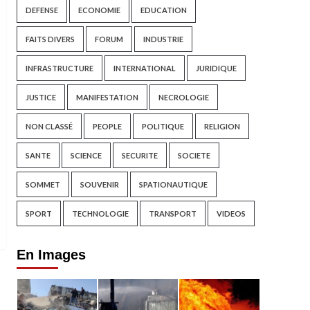
DEFENSE
ECONOMIE
EDUCATION
FAITS DIVERS
FORUM
INDUSTRIE
INFRASTRUCTURE
INTERNATIONAL
JURIDIQUE
JUSTICE
MANIFESTATION
NECROLOGIE
NON CLASSÉ
PEOPLE
POLITIQUE
RELIGION
SANTE
SCIENCE
SECURITE
SOCIETE
SOMMET
SOUVENIR
SPATIONAUTIQUE
SPORT
TECHNOLOGIE
TRANSPORT
VIDEOS
En Images