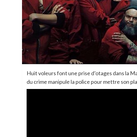
Huit voleurs font une prise d’otages dans la M
du crime manipule la police pour mettre son pla