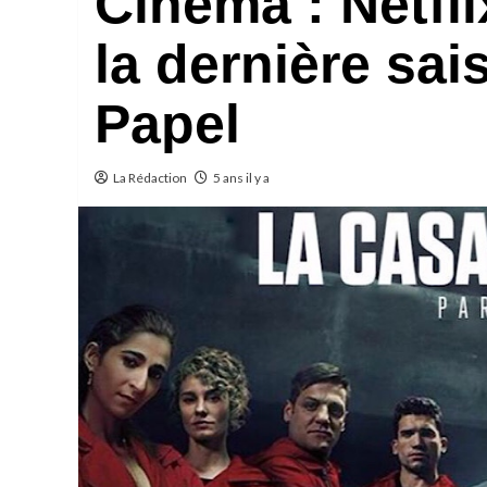
Cinéma : Netfl
la dernière sa
Papel
La Rédaction
5 ans il y a