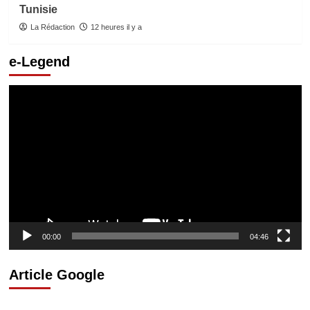
Tunisie
La Rédaction
12 heures il y a
e-Legend
Lecteur
vidéo
00:00
04:46
Article Google