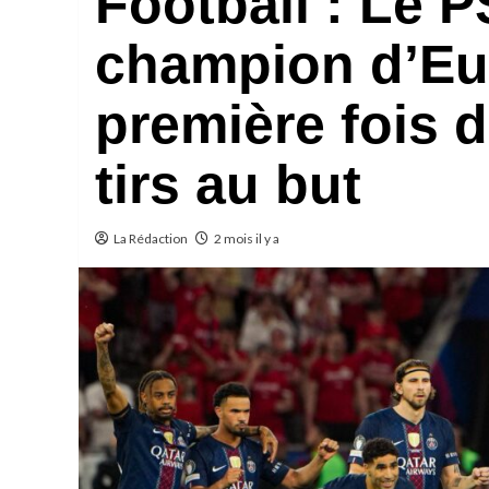
Football : Le 
champion d’Eu
première fois d
tirs au but
La Rédaction
2 mois il y a