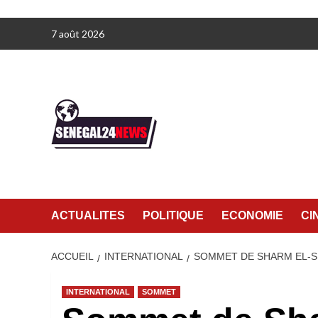
Aller
7 août 2026
au
contenu
ACTUALITES
POLITIQUE
ECONOMIE
CI
ACCUEIL
INTERNATIONAL
SOMMET DE SHARM EL-S
INTERNATIONAL
SOMMET