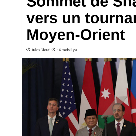
Sommet de Sha
vers un tourna
Moyen-Orient
Jules Diouf
10 mois il y a