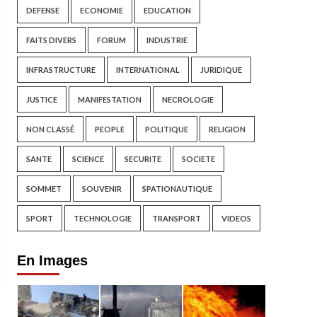
DEFENSE
ECONOMIE
EDUCATION
FAITS DIVERS
FORUM
INDUSTRIE
INFRASTRUCTURE
INTERNATIONAL
JURIDIQUE
JUSTICE
MANIFESTATION
NECROLOGIE
NON CLASSÉ
PEOPLE
POLITIQUE
RELIGION
SANTE
SCIENCE
SECURITE
SOCIETE
SOMMET
SOUVENIR
SPATIONAUTIQUE
SPORT
TECHNOLOGIE
TRANSPORT
VIDEOS
En Images