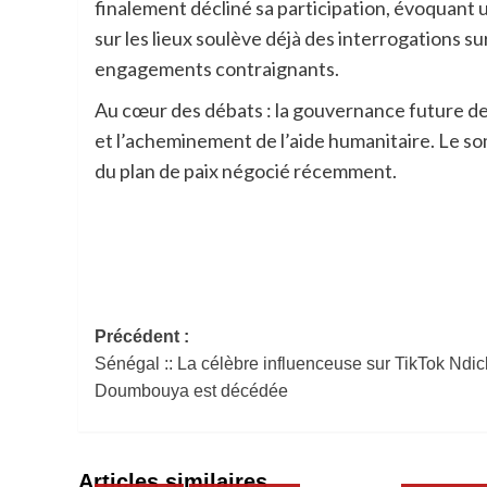
finalement décliné sa participation, évoquant u
sur les lieux soulève déjà des interrogations su
engagements contraignants.
Au cœur des débats : la gouvernance future de
et l’acheminement de l’aide humanitaire. Le som
du plan de paix négocié récemment.
Navigation
Précédent :
Sénégal :: La célèbre influenceuse sur TikTok Ndi
d’article
Doumbouya est décédée
Articles similaires