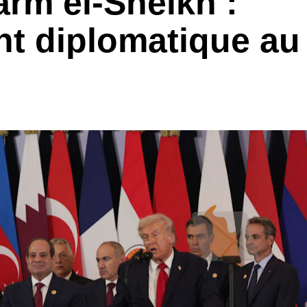
rm el-Sheikh :
nt diplomatique au