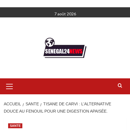
Aller
7 août 2026
au
contenu
Menu
principal
ACCUEIL
SANTE
TISANE DE CARVI : L’ALTERNATIVE
DOUCE AU FENOUIL POUR UNE DIGESTION APAISÉE.
SANTE