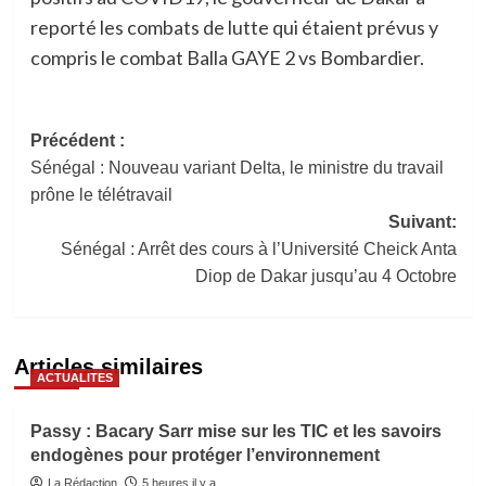
reporté les combats de lutte qui étaient prévus y
compris le combat Balla GAYE 2 vs Bombardier.
Navigation
Précédent :
Sénégal : Nouveau variant Delta, le ministre du travail
d’article
prône le télétravail
Suivant:
Sénégal : Arrêt des cours à l’Université Cheick Anta
Diop de Dakar jusqu’au 4 Octobre
Articles similaires
ACTUALITES
Passy : Bacary Sarr mise sur les TIC et les savoirs
endogènes pour protéger l’environnement
La Rédaction
5 heures il y a