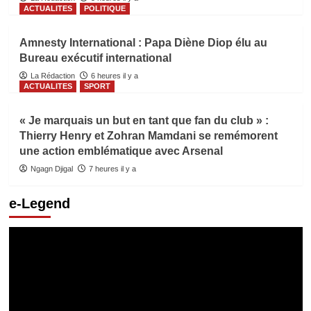
ACTUALITES
POLITIQUE
Amnesty International : Papa Diène Diop élu au
Bureau exécutif international
La Rédaction
6 heures il y a
ACTUALITES
SPORT
« Je marquais un but en tant que fan du club » :
Thierry Henry et Zohran Mamdani se remémorent
une action emblématique avec Arsenal
Ngagn Djigal
7 heures il y a
e-Legend
Lecteur
vidéo