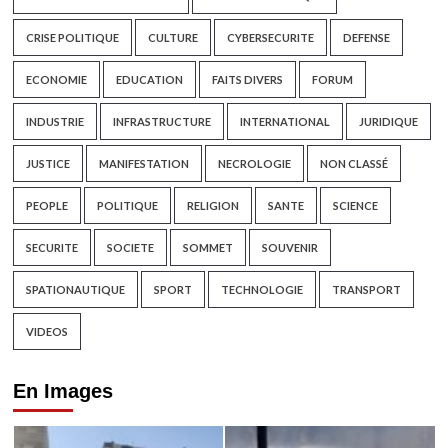
CRISE POLITIQUE
CULTURE
CYBERSECURITE
DEFENSE
ECONOMIE
EDUCATION
FAITS DIVERS
FORUM
INDUSTRIE
INFRASTRUCTURE
INTERNATIONAL
JURIDIQUE
JUSTICE
MANIFESTATION
NECROLOGIE
NON CLASSÉ
PEOPLE
POLITIQUE
RELIGION
SANTE
SCIENCE
SECURITE
SOCIETE
SOMMET
SOUVENIR
SPATIONAUTIQUE
SPORT
TECHNOLOGIE
TRANSPORT
VIDEOS
En Images