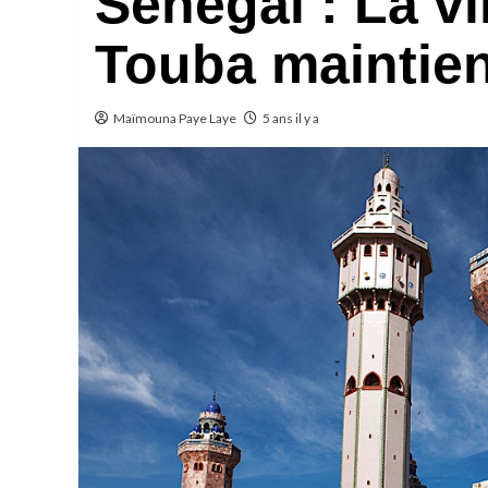
Sénégal : La vi
Touba maintie
Maïmouna Paye Laye
5 ans il y a