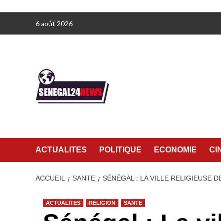
Aller
6 août 2026
au
contenu
ACTUALITES
POLITIQUE
ECONOMIE
CI
ACCUEIL
SANTE
SÉNÉGAL : LA VILLE RELIGIEUSE 
ACTUALITES
RELIGION
SANTE