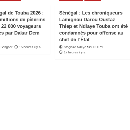
al de Touba 2026 :
Sénégal : Les chroniqueurs
millions de pèlerins
Lamignou Darou Oustaz
e 22 000 voyageurs
Thiep et Ndiaye Touba ont été
és par Dakar Dem
condamnés pour offense au
chef de l’État
 Senghor
15 heures il y a
Stagiaire Ndeye Sini GUEYE
17 heures il y a