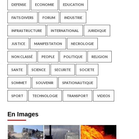
DEFENSE
ECONOMIE
EDUCATION
FAITS DIVERS
FORUM
INDUSTRIE
INFRASTRUCTURE
INTERNATIONAL
JURIDIQUE
JUSTICE
MANIFESTATION
NECROLOGIE
NON CLASSÉ
PEOPLE
POLITIQUE
RELIGION
SANTE
SCIENCE
SECURITE
SOCIETE
SOMMET
SOUVENIR
SPATIONAUTIQUE
SPORT
TECHNOLOGIE
TRANSPORT
VIDEOS
En Images