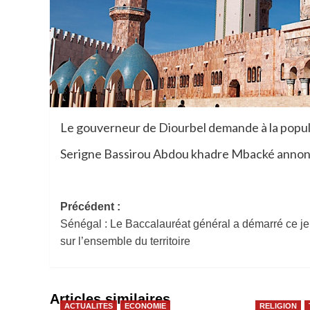
Le gouverneur de Diourbel demande à la populat
Serigne Bassirou Abdou khadre Mbacké annonce
Navigation
Précédent :
Sénégal : Le Baccalauréat général a démarré ce je
d’article
sur l’ensemble du territoire
Articles similaires
ACTUALITES
ECONOMIE
RELIGION