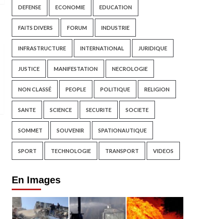
DEFENSE
ECONOMIE
EDUCATION
FAITS DIVERS
FORUM
INDUSTRIE
INFRASTRUCTURE
INTERNATIONAL
JURIDIQUE
JUSTICE
MANIFESTATION
NECROLOGIE
NON CLASSÉ
PEOPLE
POLITIQUE
RELIGION
SANTE
SCIENCE
SECURITE
SOCIETE
SOMMET
SOUVENIR
SPATIONAUTIQUE
SPORT
TECHNOLOGIE
TRANSPORT
VIDEOS
En Images