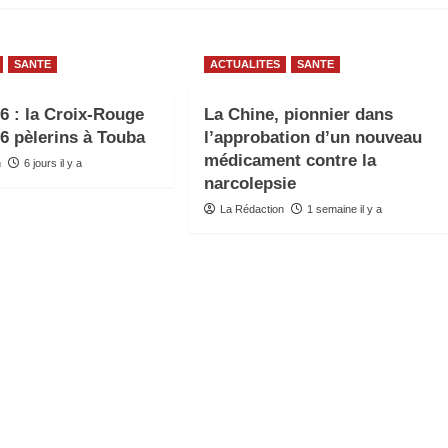
SANTE
ACTUALITES
SANTE
6 : la Croix-Rouge
La Chine, pionnier dans
66 pèlerins à Touba
l’approbation d’un nouveau
médicament contre la
n
6 jours il y a
narcolepsie
La Rédaction
1 semaine il y a