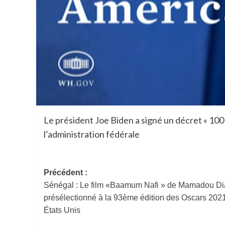
Le président Joe Biden a signé un décret « 10
l’administration fédérale
Navigation
Précédent :
Sénégal : Le film «Baamum Nafi » de Mamadou Di
d’article
présélectionné à la 93ème édition des Oscars 202
États Unis