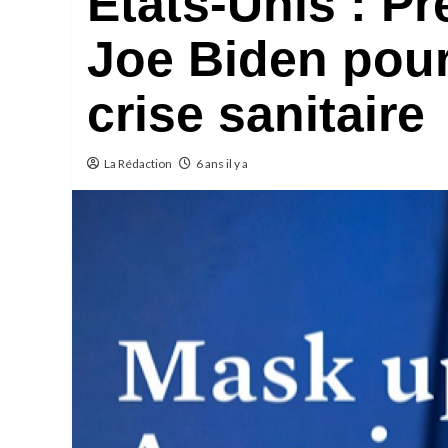
Etats-Unis : Pr
Joe Biden pour 
crise sanitaire
La Rédaction
6 ans il y a