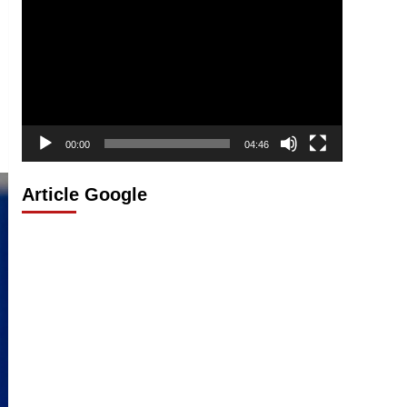
vidéo
00:00
04:46
Article Google