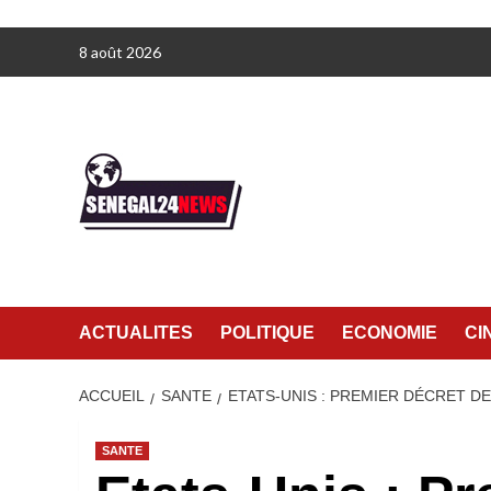
Aller
8 août 2026
au
contenu
ACTUALITES
POLITIQUE
ECONOMIE
CI
ACCUEIL
SANTE
ETATS-UNIS : PREMIER DÉCRET D
SANTE