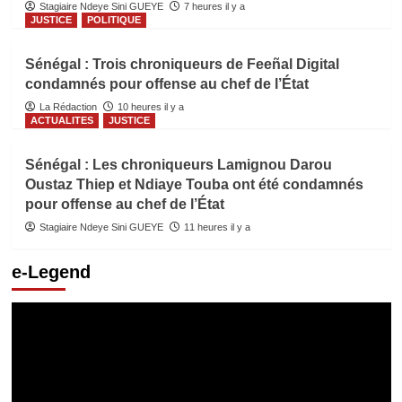
Stagiaire Ndeye Sini GUEYE
7 heures il y a
JUSTICE
POLITIQUE
Sénégal : Trois chroniqueurs de Feeñal Digital
condamnés pour offense au chef de l’État
La Rédaction
10 heures il y a
ACTUALITES
JUSTICE
Sénégal : Les chroniqueurs Lamignou Darou
Oustaz Thiep et Ndiaye Touba ont été condamnés
pour offense au chef de l’État
Stagiaire Ndeye Sini GUEYE
11 heures il y a
e-Legend
Lecteur
vidéo