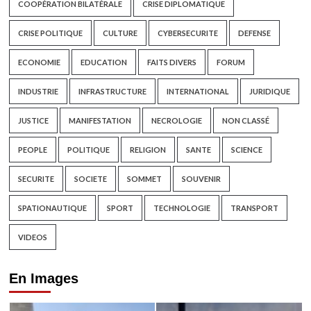
COOPÉRATION BILATÉRALE
CRISE DIPLOMATIQUE
CRISE POLITIQUE
CULTURE
CYBERSECURITE
DEFENSE
ECONOMIE
EDUCATION
FAITS DIVERS
FORUM
INDUSTRIE
INFRASTRUCTURE
INTERNATIONAL
JURIDIQUE
JUSTICE
MANIFESTATION
NECROLOGIE
NON CLASSÉ
PEOPLE
POLITIQUE
RELIGION
SANTE
SCIENCE
SECURITE
SOCIETE
SOMMET
SOUVENIR
SPATIONAUTIQUE
SPORT
TECHNOLOGIE
TRANSPORT
VIDEOS
En Images