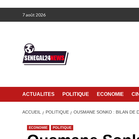
Aller
7 août 2026
au
contenu
ACTUALITES
POLITIQUE
ECONOMIE
CI
ACCUEIL
POLITIQUE
OUSMANE SONKO : BILAN DE D
ECONOMIE
POLITIQUE