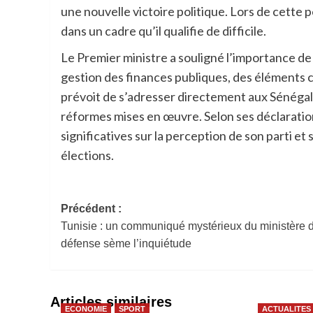
une nouvelle victoire politique. Lors de cette p
dans un cadre qu’il qualifie de difficile.
Le Premier ministre a souligné l’importance de
gestion des finances publiques, des éléments c
prévoit de s’adresser directement aux Sénégalai
réformes mises en œuvre. Selon ses déclaration
significatives sur la perception de son parti et
élections.
Navigation
Précédent :
Tunisie : un communiqué mystérieux du ministère d
d’article
défense sème l’inquiétude
Articles similaires
ECONOMIE
SPORT
ACTUALITES