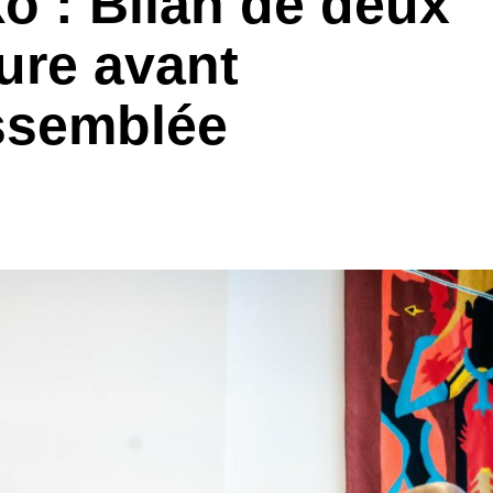
 : Bilan de deux
ture avant
Assemblée