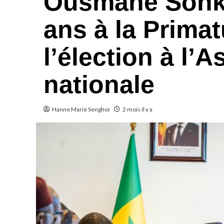
Ousmane Sonko
ans à la Prima
l’élection à l’
nationale
Hanne Marie Senghor
2 mois il y a