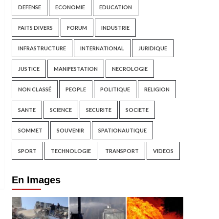
DEFENSE
ECONOMIE
EDUCATION
FAITS DIVERS
FORUM
INDUSTRIE
INFRASTRUCTURE
INTERNATIONAL
JURIDIQUE
JUSTICE
MANIFESTATION
NECROLOGIE
NON CLASSÉ
PEOPLE
POLITIQUE
RELIGION
SANTE
SCIENCE
SECURITE
SOCIETE
SOMMET
SOUVENIR
SPATIONAUTIQUE
SPORT
TECHNOLOGIE
TRANSPORT
VIDEOS
En Images