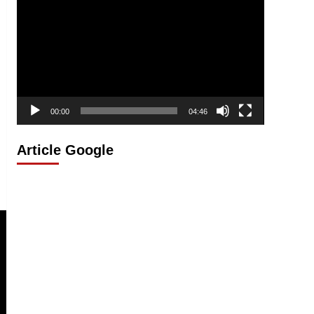
vidéo
00:00
04:46
Article Google