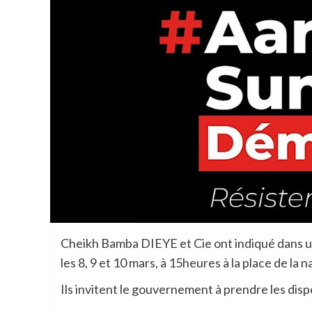
Cheikh Bamba DIEYE et Cie ont indiqué dans u
les 8, 9 et 10 mars, à 15heures à la place de la 
Ils invitent le gouvernement à prendre les dispo