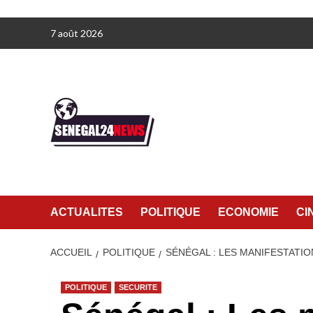
Aller
7 août 2026
au
contenu
ACTUALITES
POLITIQUE
ECONOMIE
CI
ACCUEIL
POLITIQUE
SÉNÉGAL : LES MANIFESTATIO
POLITIQUE
SECURITE