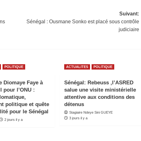
Suivant:
ans
Sénégal : Ousmane Sonko est placé sous contrôle
judiciaire
POLITIQUE
ACTUALITES
POLITIQUE
e Diomaye Faye à
Sénégal: Rebeuss ,l’ASRED
l pour l’ONU :
salue une visite ministérielle
plomatique,
attentive aux conditions des
t politique et quête
détenus
lité pour le Sénégal
Stagiaire Ndeye Sini GUEYE
3 jours il y a
2 jours il y a