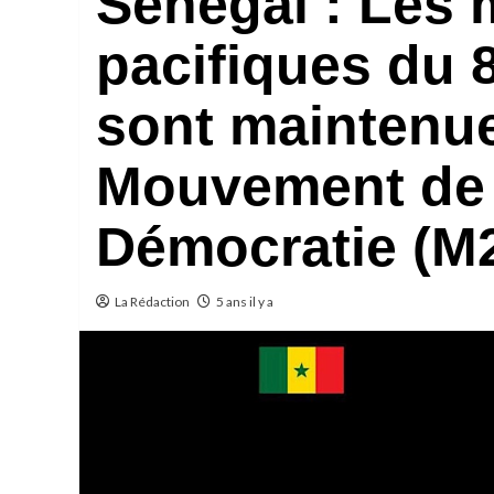
Sénégal : Les 
pacifiques du 8
sont maintenue
Mouvement de 
Démocratie (M
La Rédaction
5 ans il y a