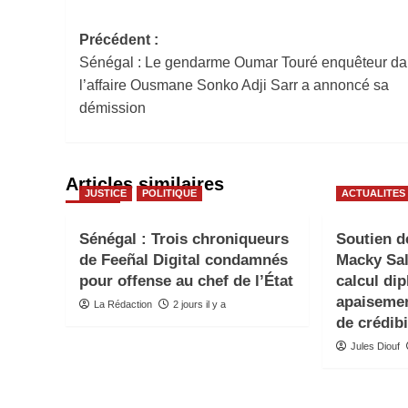
Navigation
Précédent :
Sénégal : Le gendarme Oumar Touré enquêteur d
d’article
l’affaire Ousmane Sonko Adji Sarr a annoncé sa
démission
Articles similaires
JUSTICE
POLITIQUE
ACTUALITES
Sénégal : Trois chroniqueurs
Soutien d
de Feeñal Digital condamnés
Macky Sal
pour offense au chef de l’État
calcul di
apaisemen
La Rédaction
2 jours il y a
de crédibi
Jules Diouf