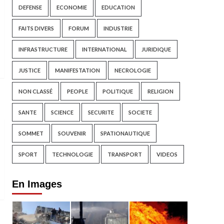
DEFENSE
ECONOMIE
EDUCATION
FAITS DIVERS
FORUM
INDUSTRIE
INFRASTRUCTURE
INTERNATIONAL
JURIDIQUE
JUSTICE
MANIFESTATION
NECROLOGIE
NON CLASSÉ
PEOPLE
POLITIQUE
RELIGION
SANTE
SCIENCE
SECURITE
SOCIETE
SOMMET
SOUVENIR
SPATIONAUTIQUE
SPORT
TECHNOLOGIE
TRANSPORT
VIDEOS
En Images