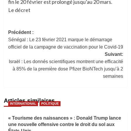
fin le 20 février est prolongé jusqu’au 20 mars.
Le décret
Navigation
Précédent :
Sénégal : Le 23 février 2021 marque le démarrage
d’article
officiel de la campagne de vaccination pour le Covid-19
Suivant:
Israël : Les donnés scientifiques montrent une efficacité
à 85% de la première dose Pfizer BioNTech jusqu’à 2
semaines
Articles similaires
INTERNATIONAL
POLITIQUE
« Tourisme des naissances » : Donald Trump lance
une nouvelle offensive contre le droit du sol aux
États-Unis