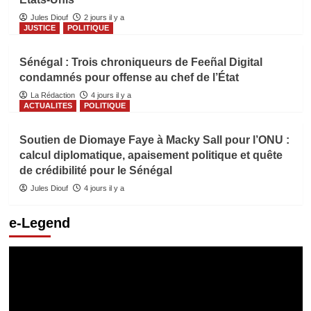
Jules Diouf
2 jours il y a
JUSTICE
POLITIQUE
Sénégal : Trois chroniqueurs de Feeñal Digital
condamnés pour offense au chef de l’État
La Rédaction
4 jours il y a
ACTUALITES
POLITIQUE
Soutien de Diomaye Faye à Macky Sall pour l’ONU :
calcul diplomatique, apaisement politique et quête
de crédibilité pour le Sénégal
Jules Diouf
4 jours il y a
e-Legend
Lecteur
vidéo