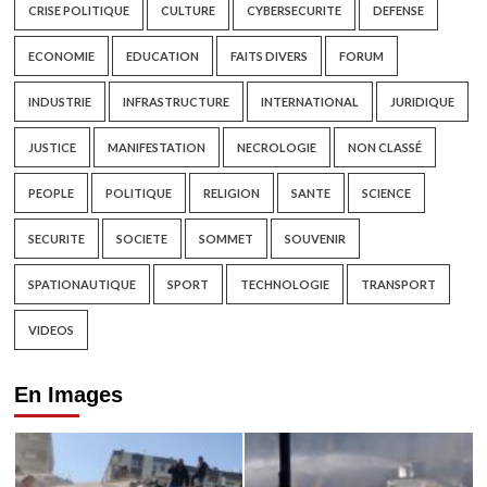
CRISE POLITIQUE
CULTURE
CYBERSECURITE
DEFENSE
ECONOMIE
EDUCATION
FAITS DIVERS
FORUM
INDUSTRIE
INFRASTRUCTURE
INTERNATIONAL
JURIDIQUE
JUSTICE
MANIFESTATION
NECROLOGIE
NON CLASSÉ
PEOPLE
POLITIQUE
RELIGION
SANTE
SCIENCE
SECURITE
SOCIETE
SOMMET
SOUVENIR
SPATIONAUTIQUE
SPORT
TECHNOLOGIE
TRANSPORT
VIDEOS
En Images