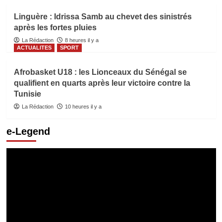
Linguère : Idrissa Samb au chevet des sinistrés
après les fortes pluies
La Rédaction
8 heures il y a
ACTUALITES
SPORT
Afrobasket U18 : les Lionceaux du Sénégal se
qualifient en quarts après leur victoire contre la
Tunisie
La Rédaction
10 heures il y a
e-Legend
Lecteur
vidéo