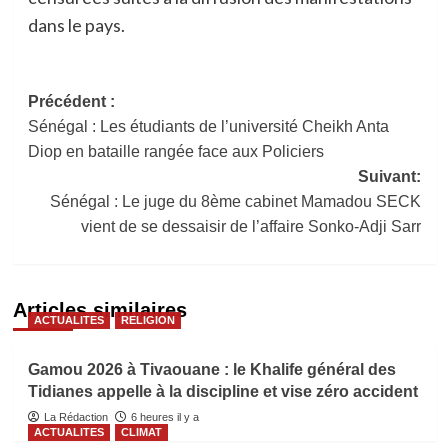
dans le pays.
Navigation
Précédent :
Sénégal : Les étudiants de l’université Cheikh Anta
d’article
Diop en bataille rangée face aux Policiers
Suivant:
Sénégal : Le juge du 8ème cabinet Mamadou SECK
vient de se dessaisir de l’affaire Sonko-Adji Sarr
Articles similaires
ACTUALITES
RELIGION
Gamou 2026 à Tivaouane : le Khalife général des
Tidianes appelle à la discipline et vise zéro accident
La Rédaction
6 heures il y a
ACTUALITES
CLIMAT