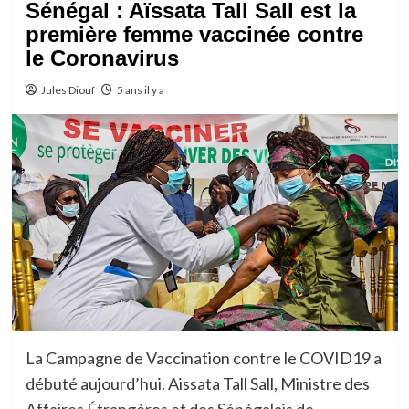
Sénégal : Aïssata Tall Sall est la
première femme vaccinée contre
le Coronavirus
Jules Diouf
5 ans il y a
La Campagne de Vaccination contre le COVID19 a
débuté aujourd’hui. Aissata Tall Sall, Ministre des
Affaires Étrangères et des Sénégalais de