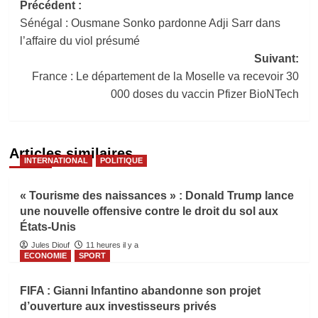
Navigation
Précédent :
Sénégal : Ousmane Sonko pardonne Adji Sarr dans
d’article
l’affaire du viol présumé
Suivant:
France : Le département de la Moselle va recevoir 30
000 doses du vaccin Pfizer BioNTech
Articles similaires
INTERNATIONAL
POLITIQUE
« Tourisme des naissances » : Donald Trump lance
une nouvelle offensive contre le droit du sol aux
États-Unis
Jules Diouf
11 heures il y a
ECONOMIE
SPORT
FIFA : Gianni Infantino abandonne son projet
d’ouverture aux investisseurs privés