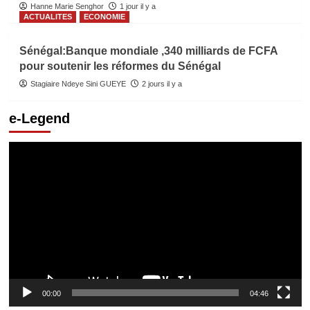
Hanne Marie Senghor
1 jour il y a
ACTUALITES
ECONOMIE
Sénégal:Banque mondiale ,340 milliards de FCFA
pour soutenir les réformes du Sénégal
Stagiaire Ndeye Sini GUEYE
2 jours il y a
e-Legend
Lecteur
vidéo
00:00
04:46