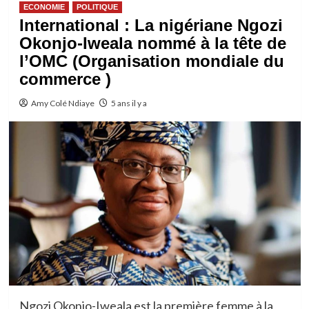
ECONOMIE
POLITIQUE
International : La nigériane Ngozi
Okonjo-Iweala nommé à la tête de
l’OMC (Organisation mondiale du
commerce )
Amy Colé Ndiaye
5 ans il y a
Ngozi Okonjo-Iweala est la première femme à la