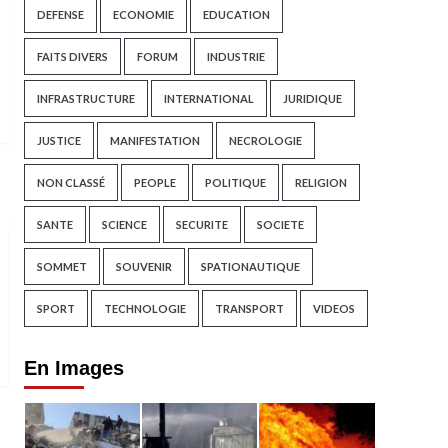
DEFENSE
ECONOMIE
EDUCATION
FAITS DIVERS
FORUM
INDUSTRIE
INFRASTRUCTURE
INTERNATIONAL
JURIDIQUE
JUSTICE
MANIFESTATION
NECROLOGIE
NON CLASSÉ
PEOPLE
POLITIQUE
RELIGION
SANTE
SCIENCE
SECURITE
SOCIETE
SOMMET
SOUVENIR
SPATIONAUTIQUE
SPORT
TECHNOLOGIE
TRANSPORT
VIDEOS
En Images