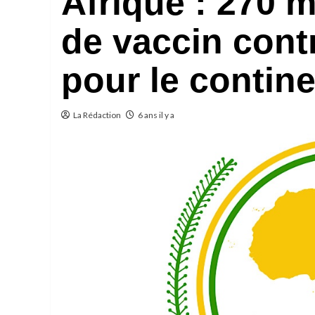
Afrique : 270 m
de vaccin cont
pour le contine
La Rédaction
6 ans il y a