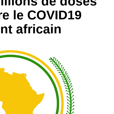
illions de doses
re le COVID19
nt africain