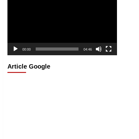
vidéo
00:00
04:46
Article Google