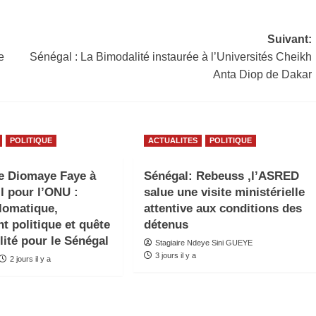
Suivant:
e
Sénégal : La Bimodalité instaurée à l’Universités Cheikh
Anta Diop de Dakar
POLITIQUE
ACTUALITES
POLITIQUE
e Diomaye Faye à
Sénégal: Rebeuss ,l’ASRED
l pour l’ONU :
salue une visite ministérielle
plomatique,
attentive aux conditions des
t politique et quête
détenus
lité pour le Sénégal
Stagiaire Ndeye Sini GUEYE
3 jours il y a
2 jours il y a