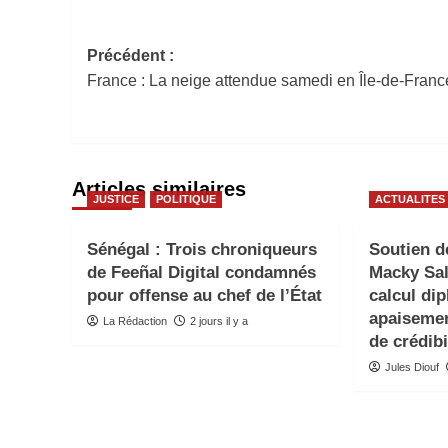
Navigation
Précédent :
France : La neige attendue samedi en Île-de-Franc
d’article
Articles similaires
JUSTICE
POLITIQUE
ACTUALITES
Sénégal : Trois chroniqueurs
Soutien d
de Feeñal Digital condamnés
Macky Sal
pour offense au chef de l’État
calcul di
apaisemen
La Rédaction
2 jours il y a
de crédibi
Jules Diouf