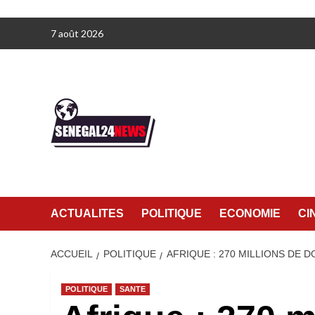
Aller
7 août 2026
au
contenu
ACTUALITES
POLITIQUE
ECONOMIE
CI
ACCUEIL
POLITIQUE
AFRIQUE : 270 MILLIONS DE 
POLITIQUE
SANTE