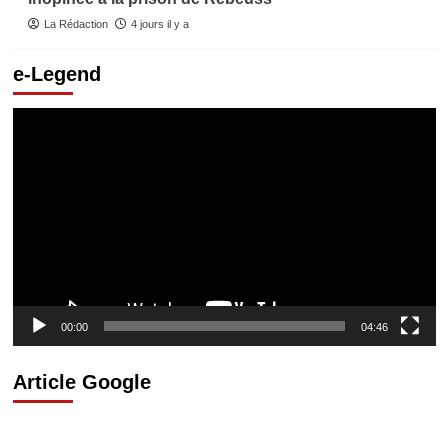
La Rédaction
4 jours il y a
e-Legend
Lecteur
vidéo
00:00
04:46
Article Google