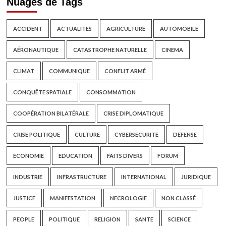
Nuages de Tags
ACCIDENT
ACTUALITES
AGRICULTURE
AUTOMOBILE
AÉRONAUTIQUE
CATASTROPHE NATURELLE
CINEMA
CLIMAT
COMMUNIQUE
CONFLIT ARMÉ
CONQUÊTE SPATIALE
CONSOMMATION
COOPÉRATION BILATÉRALE
CRISE DIPLOMATIQUE
CRISE POLITIQUE
CULTURE
CYBERSECURITE
DEFENSE
ECONOMIE
EDUCATION
FAITS DIVERS
FORUM
INDUSTRIE
INFRASTRUCTURE
INTERNATIONAL
JURIDIQUE
JUSTICE
MANIFESTATION
NECROLOGIE
NON CLASSÉ
PEOPLE
POLITIQUE
RELIGION
SANTE
SCIENCE