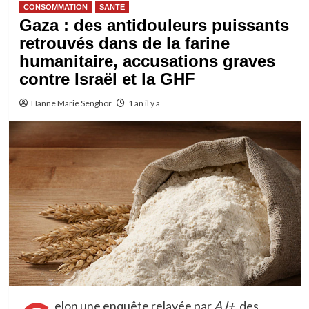
CONSOMMATION
SANTE
Gaza : des antidouleurs puissants
retrouvés dans de la farine
humanitaire, accusations graves
contre Israël et la GHF
Hanne Marie Senghor
1 an il y a
elon une enquête relayée par
AJ+
, des