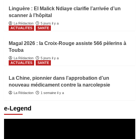
Linguère : El Malick Ndiaye clarifie l’arrivée d’un
scanner à l’hôpital
La Rédaction
5 jours il y a
ACTUALITES
SANTE
Magal 2026 : la Croix-Rouge assiste 566 pèlerins à
Touba
La Rédaction
5 jours il y a
ACTUALITES
SANTE
La Chine, pionnier dans l’approbation d’un
nouveau médicament contre la narcolepsie
La Rédaction
1 semaine il y a
e-Legend
Lecteur
vidéo