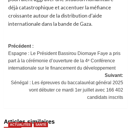
déjà catastrophique et accentuer la méfiance
croissante autour de la distribution d’aide
internationale dans la bande de Gaza.
Navigation
Précédent :
Espagne : Le Président Bassirou Diomaye Faye a pris
d’article
part à la cérémonie d’ouverture de la 4ᵉ Conférence
internationale sur le financement du développement
Suivant:
Sénégal : Les épreuves du baccalauréat général 2025
vont débuter ce mardi 1er juillet avec 166 402
candidats inscrits
Articles similaires
ACTUALITES
SANTE