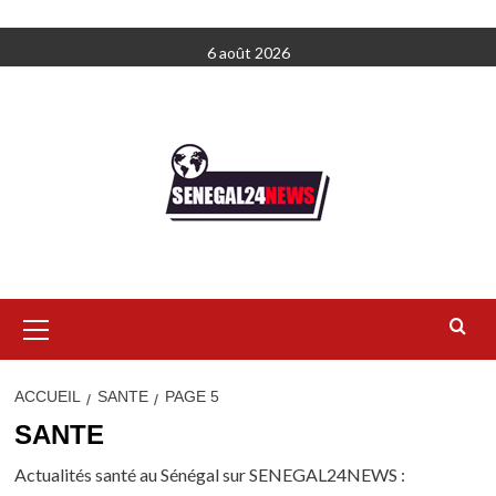
Aller
6 août 2026
au
contenu
Menu
principal
ACCUEIL
SANTE
PAGE 5
SANTE
Actualités santé au Sénégal sur SENEGAL24NEWS :