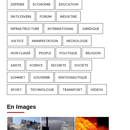
DEFENSE
ECONOMIE
EDUCATION
FAITS DIVERS
FORUM
INDUSTRIE
INFRASTRUCTURE
INTERNATIONAL
JURIDIQUE
JUSTICE
MANIFESTATION
NECROLOGIE
NON CLASSÉ
PEOPLE
POLITIQUE
RELIGION
SANTE
SCIENCE
SECURITE
SOCIETE
SOMMET
SOUVENIR
SPATIONAUTIQUE
SPORT
TECHNOLOGIE
TRANSPORT
VIDEOS
En Images