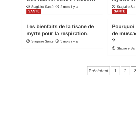
Stagiaire Santé
2 mois il y a
Stagiaire Sa
SANTE
SANTE
Les bienfaits de la tisane de
Pourquoi 
myrte pour la respiration.
de musca
?
Stagiaire Santé
3 mois il y a
Stagiaire Sa
Pagination
Précédent
1
2
des
publication