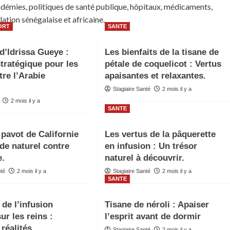
émies, politiques de santé publique, hôpitaux, médicaments,
ation sénégalaise et africaine.
ORT
SANTE
 d’Idrissa Gueye :
Les bienfaits de la tisane de
stratégique pour les
pétale de coquelicot : Vertus
tre l’Arabie
apaisantes et relaxantes.
Stagiaire Santé
2 mois il y a
2 mois il y a
SANTE
 pavot de Californie
Les vertus de la pâquerette
de naturel contre
en infusion : Un trésor
e.
naturel à découvrir.
nté
2 mois il y a
Stagiaire Santé
2 mois il y a
SANTE
 de l’infusion
Tisane de néroli : Apaiser
sur les reins :
l’esprit avant de dormir
réalités
Stagiaire Santé
2 mois il y a