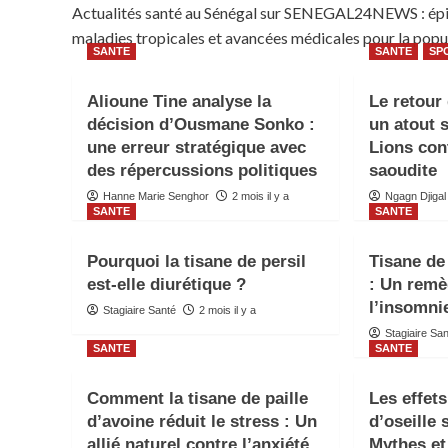
Actualités santé au Sénégal sur SENEGAL24NEWS : épid
maladies tropicales et avancées médicales pour la popul
SANTE
SANTE
SP
Alioune Tine analyse la
Le retour
décision d’Ousmane Sonko :
un atout 
une erreur stratégique avec
Lions con
des répercussions politiques
saoudite
Hanne Marie Senghor
2 mois il y a
Ngagn Djigal
SANTE
SANTE
Pourquoi la tisane de persil
Tisane de
est-elle diurétique ?
: Un remè
l’insomni
Stagiaire Santé
2 mois il y a
Stagiaire Sa
SANTE
SANTE
Comment la tisane de paille
Les effets
d’avoine réduit le stress : Un
d’oseille 
allié naturel contre l’anxiété.
Mythes et 