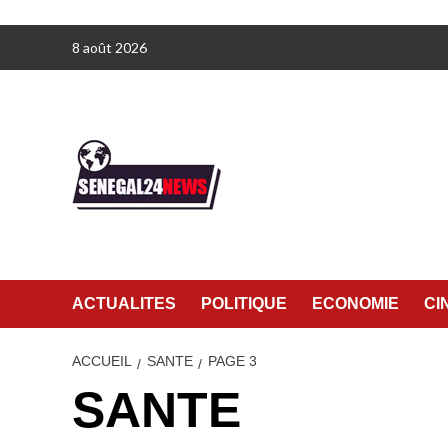
Aller
8 août 2026
au
contenu
ACTUALITES
POLITIQUE
ECONOMIE
CI
ACCUEIL
SANTE
PAGE 3
SANTE