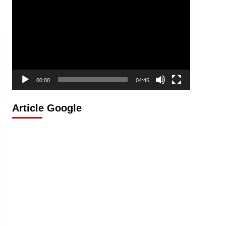
vidéo
00:00
04:46
Article Google