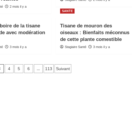
nté
2 mois il y a
SANTE
boire de la tisane
Tisane de mouron des
de avec modération
oiseaux : Bienfaits méconnus
de cette plante comestible
nté
3 mois il y a
Stagiaire Santé
3 mois il y a
3
…
4
5
6
113
Suivant
s