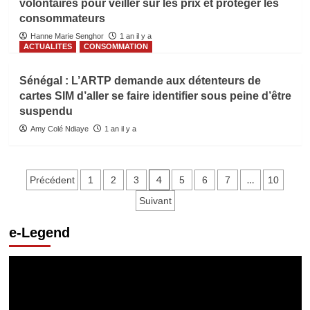
volontaires pour veiller sur les prix et protéger les
consommateurs
Hanne Marie Senghor
1 an il y a
ACTUALITES
CONSOMMATION
Sénégal : L’ARTP demande aux détenteurs de
cartes SIM d’aller se faire identifier sous peine d’être
suspendu
Amy Colé Ndiaye
1 an il y a
Pagination
4
…
Précédent
1
2
3
5
6
7
10
des
Suivant
publications
e-Legend
Lecteur
vidéo