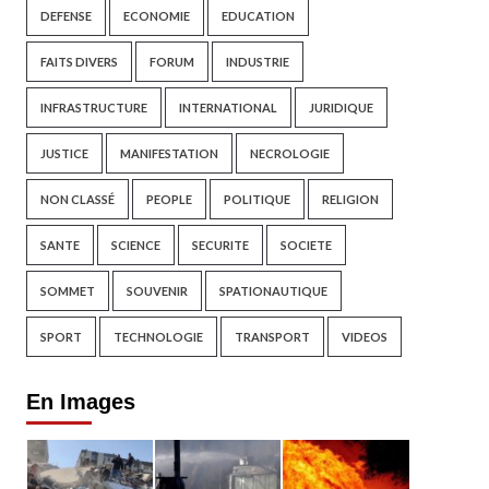
DEFENSE
ECONOMIE
EDUCATION
FAITS DIVERS
FORUM
INDUSTRIE
INFRASTRUCTURE
INTERNATIONAL
JURIDIQUE
JUSTICE
MANIFESTATION
NECROLOGIE
NON CLASSÉ
PEOPLE
POLITIQUE
RELIGION
SANTE
SCIENCE
SECURITE
SOCIETE
SOMMET
SOUVENIR
SPATIONAUTIQUE
SPORT
TECHNOLOGIE
TRANSPORT
VIDEOS
En Images