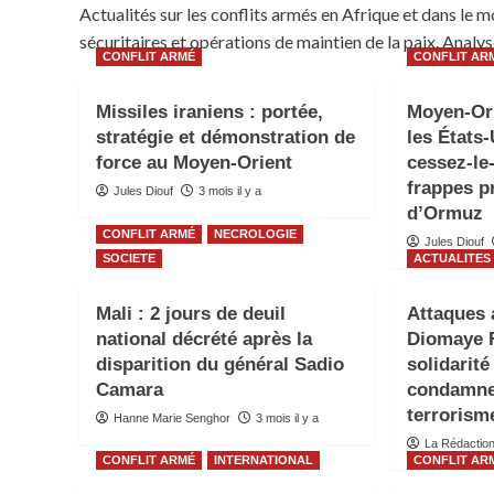
Actualités sur les conflits armés en Afrique et dans le
sécuritaires et opérations de maintien de la paix. Analy
CONFLIT ARMÉ
CONFLIT AR
Missiles iraniens : portée,
Moyen-Ori
stratégie et démonstration de
les États-
force au Moyen-Orient
cessez-le
frappes p
Jules Diouf
3 mois il y a
d’Ormuz
CONFLIT ARMÉ
NECROLOGIE
Jules Diouf
SOCIETE
ACTUALITES
Mali : 2 jours de deuil
Attaques 
national décrété après la
Diomaye F
disparition du général Sadio
solidarité
Camara
condamne
terrorism
Hanne Marie Senghor
3 mois il y a
La Rédactio
CONFLIT ARMÉ
INTERNATIONAL
CONFLIT AR