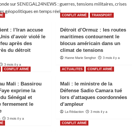
 monde sur SENEGAL24NEWS : guerres, tensions militaires, crises
ses géopolitiques en temps réel.
MÉ
CONFLIT ARMÉ
TRANSPORT
ent : l’Iran accuse
Détroit d’Ormuz : les routes
Unis d’avoir violé le
maritimes contournent le
-feu après des
blocus américain dans un
rès du détroit
climat de tensions
Hanne Marie Senghor
3 mois il y a
3 mois il y a
CONFLIT ARMÉ
ACTUALITES
CONFLIT ARMÉ
au Mali : Bassirou
Mali : le ministre de la
aye exprime la
Défense Sadio Camara tué
 du Sénégal et
lors d’attaques coordonnées
 fermement le
d’ampleur
e
La Rédaction
3 mois il y a
n
3 mois il y a
MÉ
CONFLIT ARMÉ