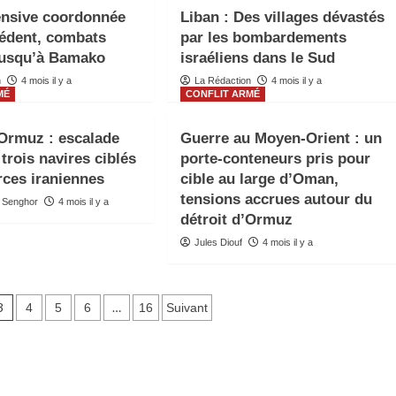
fensive coordonnée
Liban : Des villages dévastés
édent, combats
par les bombardements
jusqu’à Bamako
israéliens dans le Sud
n
4 mois il y a
La Rédaction
4 mois il y a
MÉ
CONFLIT ARMÉ
’Ormuz : escalade
Guerre au Moyen-Orient : un
trois navires ciblés
porte-conteneurs pris pour
orces iraniennes
cible au large d’Oman,
tensions accrues autour du
 Senghor
4 mois il y a
détroit d’Ormuz
Jules Diouf
4 mois il y a
3
…
4
5
6
16
Suivant
ns