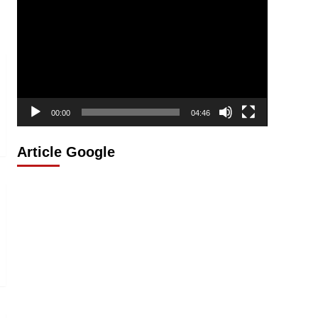
vidéo
00:00
04:46
Article Google