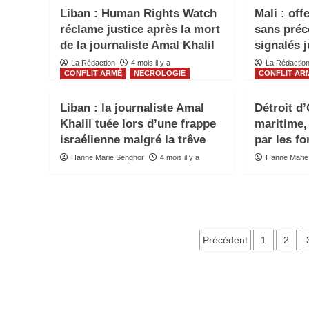
Liban : Human Rights Watch
Mali : of
réclame justice après la mort
sans préc
de la journaliste Amal Khalil
signalés 
La Rédaction
4 mois il y a
La Rédactio
CONFLIT ARMÉ
NECROLOGIE
CONFLIT AR
Liban : la journaliste Amal
Détroit d
Khalil tuée lors d’une frappe
maritime, 
israélienne malgré la trêve
par les f
Hanne Marie Senghor
4 mois il y a
Hanne Marie
Pagination
Précédent
1
2
des
publicatio