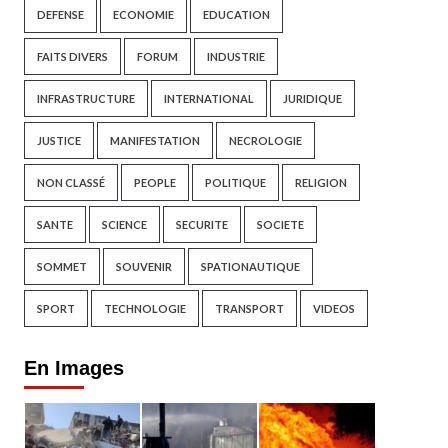
DEFENSE
ECONOMIE
EDUCATION
FAITS DIVERS
FORUM
INDUSTRIE
INFRASTRUCTURE
INTERNATIONAL
JURIDIQUE
JUSTICE
MANIFESTATION
NECROLOGIE
NON CLASSÉ
PEOPLE
POLITIQUE
RELIGION
SANTE
SCIENCE
SECURITE
SOCIETE
SOMMET
SOUVENIR
SPATIONAUTIQUE
SPORT
TECHNOLOGIE
TRANSPORT
VIDEOS
En Images