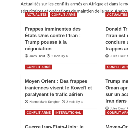
Actualités sur les conflits armés en Afrique et dans le
sécuritaires et opérations de maintien de la paix. Analy
ACTUALITES
CONFLIT ARMÉ
ACTUALITES
Frappes imminentes des
Donald Tr
États-Unis contre l’Iran :
l’Iran est
Trump pousse à la
conclure 
négociation.
frappes a
Jules Diouf
2 mois il y a
Jules Diouf
CONFLIT ARMÉ
CONFLIT AR
Moyen Orient : Des frappes
Trump me
iraniennes visent le Koweït et
Oman apr
paralysent le trafic aérien
sur un ac
Iran dans
Hanne Marie Senghor
2 mois il y a
Jules Diouf
CONFLIT ARMÉ
INTERNATIONAL
CONFLIT AR
Guerre Iran-Etats-Unis: le
Moyen-Ori