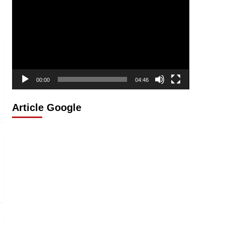
vidéo
00:00
04:46
Article Google