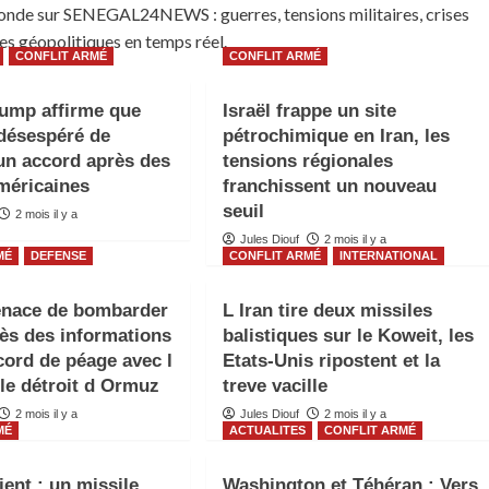
 monde sur SENEGAL24NEWS : guerres, tensions militaires, crises
ses géopolitiques en temps réel.
CONFLIT ARMÉ
CONFLIT ARMÉ
ump affirme que
Israël frappe un site
 désespéré de
pétrochimique en Iran, les
un accord après des
tensions régionales
méricaines
franchissent un nouveau
seuil
2 mois il y a
Jules Diouf
2 mois il y a
MÉ
DEFENSE
CONFLIT ARMÉ
INTERNATIONAL
nace de bombarder
L Iran tire deux missiles
ès des informations
balistiques sur le Koweit, les
cord de péage avec l
Etats-Unis ripostent et la
 le détroit d Ormuz
treve vacille
2 mois il y a
Jules Diouf
2 mois il y a
MÉ
ACTUALITES
CONFLIT ARMÉ
ent : un missile
Washington et Téhéran : Vers