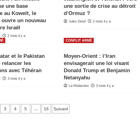
ise une base
une sortie de crise au détroit
e au Koweït, le
d’Ormuz ?
 ouvre un nouveau
Jules Diouf
2 mois il y a
re Israël
n
2 mois il y a
MÉ
CONFLIT ARMÉ
Qatar et le Pakistan
Moyen-Orient : l’Iran
 relancer les
envisagerait une loi visant
ons avec Téhéran
Donald Trump et Benjamin
Netanyahu
n
3 mois il y a
La Rédaction
3 mois il y a
n
…
3
4
5
16
Suivant
ons