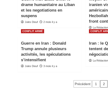
drame humanitaire au Liban
iranien v
et les negotiations en
américain
suspens
Hezbollah
front cont
Jules Diouf
2 mois il y a
La Rédactio
CONFLIT ARMÉ
CONFLIT AR
Guerre en Iran : Donald
Iran : le 
Trump annule plusieurs
tentent de
activités, les spéculations
négociati
s’intensifient
La Rédactio
Jules Diouf
3 mois il y a
Paginatio
2
Précédent
1
des
publicati