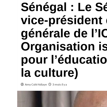
Sénégal : Le S
vice-président
générale de l’
Organisation i
pour l’éducatio
la culture)
Amy Colé Ndiaye
3 mois il y a