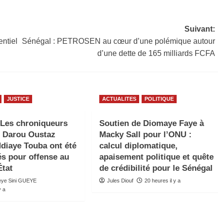
Suivant:
entiel
Sénégal : PETROSEN au cœur d’une polémique autour
d’une dette de 165 milliards FCFA
JUSTICE
ACTUALITES
POLITIQUE
 Les chroniqueurs
Soutien de Diomaye Faye à
 Darou Oustaz
Macky Sall pour l’ONU :
Ndiaye Touba ont été
calcul diplomatique,
s pour offense au
apaisement politique et quête
État
de crédibilité pour le Sénégal
deye Sini GUEYE
Jules Diouf
20 heures il y a
y a