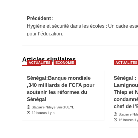
Navigation
Précédent :
Hygiène et sécurité dans les écoles : Un cadre ess
d’article
pour l’éducation.
Articles similaires
ACTUALITES
ECONOMIE
ACTUALITES
Sénégal:Banque mondiale
Sénégal :
,340 milliards de FCFA pour
Lamignou
soutenir les réformes du
Thiep et 
Sénégal
condamné
chef de l’
Stagiaire Ndeye Sini GUEYE
12 heures il y a
Stagiaire N
16 heures il 