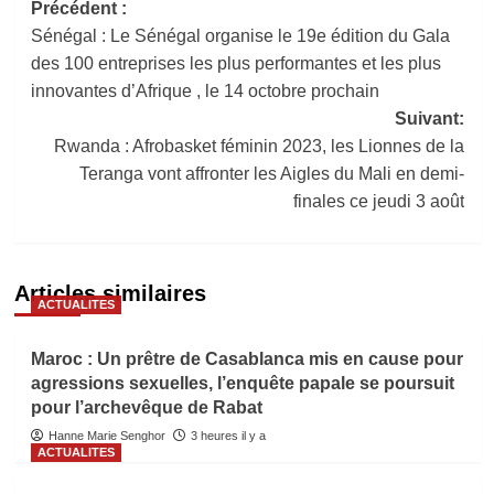
Navigation
Précédent :
Sénégal : Le Sénégal organise le 19e édition du Gala
d’article
des 100 entreprises les plus performantes et les plus
innovantes d’Afrique , le 14 octobre prochain
Suivant:
Rwanda : Afrobasket féminin 2023, les Lionnes de la
Teranga vont affronter les Aigles du Mali en demi-
finales ce jeudi 3 août
Articles similaires
ACTUALITES
Maroc : Un prêtre de Casablanca mis en cause pour
agressions sexuelles, l’enquête papale se poursuit
pour l’archevêque de Rabat
Hanne Marie Senghor
3 heures il y a
ACTUALITES