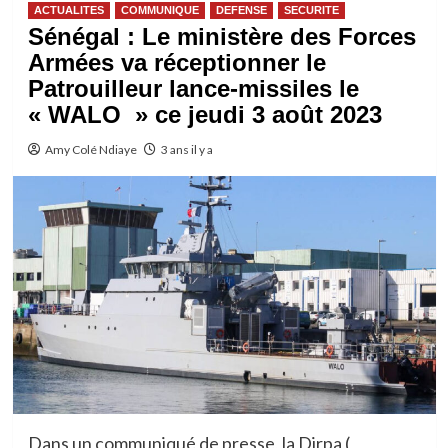
ACTUALITES
COMMUNIQUE
DEFENSE
SECURITE
Sénégal : Le ministère des Forces
Armées va réceptionner le
Patrouilleur lance-missiles le
« WALO » ce jeudi 3 août 2023
Amy Colé Ndiaye
3 ans il y a
Dans un communiqué de presse, la Dirpa (