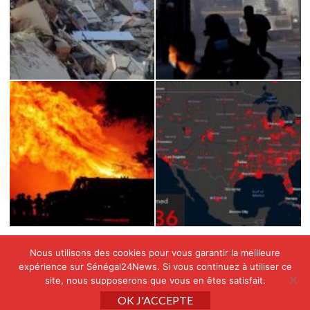
Nous utilisons des cookies pour vous garantir la meilleure
expérience sur Sénégal24News. Si vous continuez à utiliser ce
site, nous supposerons que vous en êtes satisfait.
Copyright © All rights reserved SENEGAL24NEWS by
OK J'ACCEPTE
APINAE GROUP
|
CoverNews
par AF themes