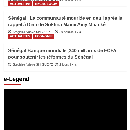
ACTUALITES
NECROLOGIE
Sénégal : La communauté mouride en deuil après le
rappel à Dieu de Sokhna Mame Amy Mbacké
Stagiaire Ndeye Sini GUEYE
20 heures il y a
ACTUALITES
ECONOMIE
Sénégal:Banque mondiale ,340 milliards de FCFA
pour soutenir les réformes du Sénégal
Stagiaire Ndeye Sini GUEYE
2 jours il y a
e-Legend
Lecteur
vidéo