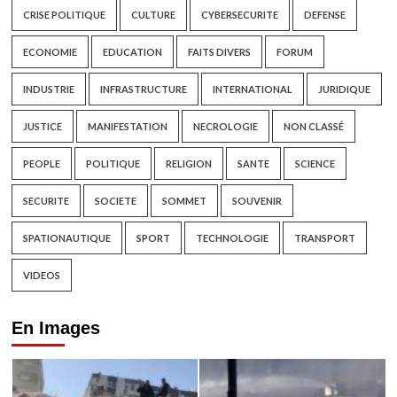
CRISE POLITIQUE
CULTURE
CYBERSECURITE
DEFENSE
ECONOMIE
EDUCATION
FAITS DIVERS
FORUM
INDUSTRIE
INFRASTRUCTURE
INTERNATIONAL
JURIDIQUE
JUSTICE
MANIFESTATION
NECROLOGIE
NON CLASSÉ
PEOPLE
POLITIQUE
RELIGION
SANTE
SCIENCE
SECURITE
SOCIETE
SOMMET
SOUVENIR
SPATIONAUTIQUE
SPORT
TECHNOLOGIE
TRANSPORT
VIDEOS
En Images