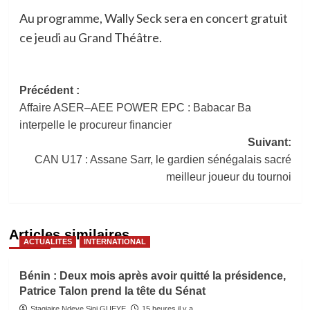
Au programme, Wally Seck sera en concert gratuit
ce jeudi au Grand Théâtre.
Navigation
Précédent :
Affaire ASER–AEE POWER EPC : Babacar Ba
d’article
interpelle le procureur financier
Suivant:
CAN U17 : Assane Sarr, le gardien sénégalais sacré
meilleur joueur du tournoi
Articles similaires
ACTUALITES
INTERNATIONAL
Bénin : Deux mois après avoir quitté la présidence,
Patrice Talon prend la tête du Sénat
Stagiaire Ndeye Sini GUEYE
15 heures il y a