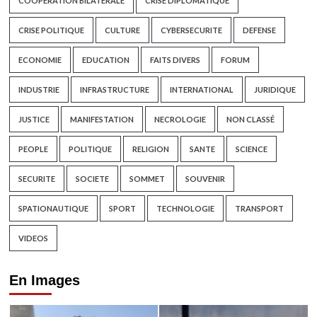
COOPÉRATION BILATÉRALE
CRISE DIPLOMATIQUE
CRISE POLITIQUE
CULTURE
CYBERSECURITE
DEFENSE
ECONOMIE
EDUCATION
FAITS DIVERS
FORUM
INDUSTRIE
INFRASTRUCTURE
INTERNATIONAL
JURIDIQUE
JUSTICE
MANIFESTATION
NECROLOGIE
NON CLASSÉ
PEOPLE
POLITIQUE
RELIGION
SANTE
SCIENCE
SECURITE
SOCIETE
SOMMET
SOUVENIR
SPATIONAUTIQUE
SPORT
TECHNOLOGIE
TRANSPORT
VIDEOS
En Images