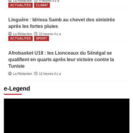
La Rédaction
9 heures il y a
ACTUALITES
CLIMAT
Linguère : Idrissa Samb au chevet des sinistrés
après les fortes pluies
La Rédaction
10 heures il y a
ACTUALITES
SPORT
Afrobasket U18 : les Lionceaux du Sénégal se
qualifient en quarts après leur victoire contre la
Tunisie
La Rédaction
12 heures il y a
e-Legend
Lecteur
vidéo