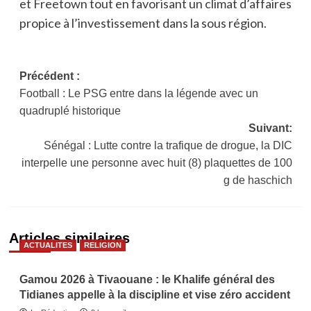
et Freetown tout en favorisant un climat d’affaires
propice à l’investissement dans la sous région.
Navigation
Précédent :
Football : Le PSG entre dans la légende avec un
d’article
quadruplé historique
Suivant:
Sénégal : Lutte contre la trafique de drogue, la DIC
interpelle une personne avec huit (8) plaquettes de 100
g de haschich
Articles similaires
ACTUALITES
RELIGION
Gamou 2026 à Tivaouane : le Khalife général des
Tidianes appelle à la discipline et vise zéro accident