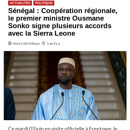
ACTUALITES
POLITIQUE
Sénégal : Coopération régionale,
le premier ministre Ousmane
Sonko signe plusieurs accords
avec la Sierra Leone
Amy Colé Ndiaye
1 an il y a
Ce mardi 03 juin en visite officielle à Freetown ,le