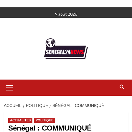
Aller
9 août 2026
au
contenu
Menu
principal
ACCUEIL
POLITIQUE
SÉNÉGAL : COMMUNIQUÉ
ACTUALITES
POLITIQUE
Sénégal : COMMUNIQUÉ