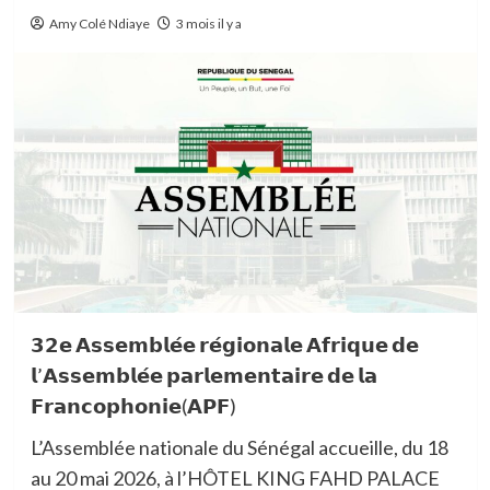
Amy Colé Ndiaye
3 mois il y a
𝟯𝟮𝗲
𝗔𝘀𝘀𝗲𝗺𝗯𝗹𝗲́𝗲
𝗿𝗲́𝗴𝗶𝗼𝗻𝗮𝗹𝗲
𝗔𝗳𝗿𝗶𝗾𝘂𝗲
𝗱𝗲
𝗹
’
𝗔𝘀𝘀𝗲𝗺𝗯𝗹𝗲́𝗲
𝗽𝗮𝗿𝗹𝗲𝗺𝗲𝗻𝘁𝗮𝗶𝗿𝗲
𝗱𝗲
𝗹𝗮
𝗙𝗿𝗮𝗻𝗰𝗼𝗽𝗵𝗼𝗻𝗶𝗲
(
𝗔𝗣𝗙
)
L’Assemblée nationale du Sénégal accueille, du 18
au 20 mai 2026, à l’HÔTEL KING FAHD PALACE