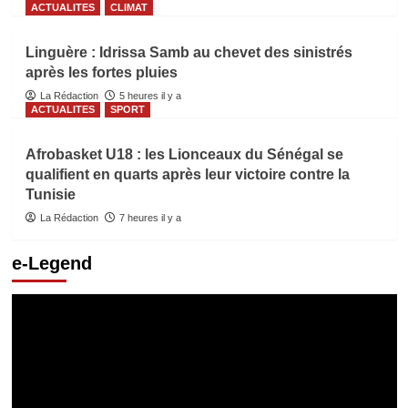
ACTUALITES
CLIMAT
Linguère : Idrissa Samb au chevet des sinistrés
après les fortes pluies
La Rédaction
5 heures il y a
ACTUALITES
SPORT
Afrobasket U18 : les Lionceaux du Sénégal se
qualifient en quarts après leur victoire contre la
Tunisie
La Rédaction
7 heures il y a
e-Legend
Lecteur
vidéo