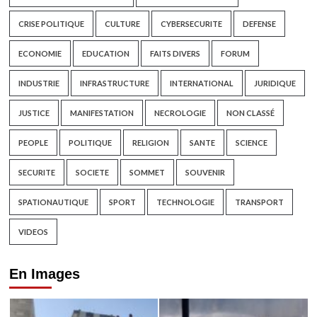
CRISE POLITIQUE
CULTURE
CYBERSECURITE
DEFENSE
ECONOMIE
EDUCATION
FAITS DIVERS
FORUM
INDUSTRIE
INFRASTRUCTURE
INTERNATIONAL
JURIDIQUE
JUSTICE
MANIFESTATION
NECROLOGIE
NON CLASSÉ
PEOPLE
POLITIQUE
RELIGION
SANTE
SCIENCE
SECURITE
SOCIETE
SOMMET
SOUVENIR
SPATIONAUTIQUE
SPORT
TECHNOLOGIE
TRANSPORT
VIDEOS
En Images