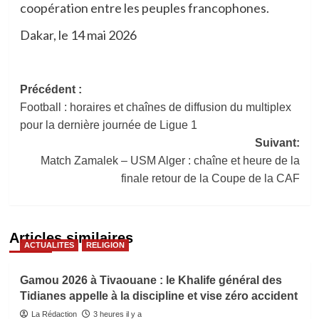
coopération entre les peuples francophones.
Dakar, le 14 mai 2026
Navigation
Précédent :
Football : horaires et chaînes de diffusion du multiplex
d’article
pour la dernière journée de Ligue 1
Suivant:
Match Zamalek – USM Alger : chaîne et heure de la
finale retour de la Coupe de la CAF
Articles similaires
ACTUALITES
RELIGION
Gamou 2026 à Tivaouane : le Khalife général des
Tidianes appelle à la discipline et vise zéro accident
La Rédaction
3 heures il y a