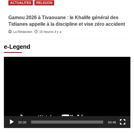
ACTUALITES
RELIGION
Gamou 2026 à Tivaouane : le Khalife général des
Tidianes appelle à la discipline et vise zéro accident
La Rédaction
15 heures il y a
e-Legend
Lecteur
vidéo
00:00
04:46