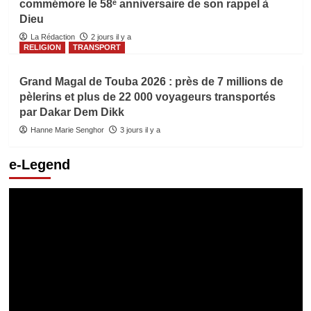
commémore le 58ᵉ anniversaire de son rappel à
Dieu
La Rédaction
2 jours il y a
RELIGION
TRANSPORT
Grand Magal de Touba 2026 : près de 7 millions de
pèlerins et plus de 22 000 voyageurs transportés
par Dakar Dem Dikk
Hanne Marie Senghor
3 jours il y a
e-Legend
Lecteur
vidéo