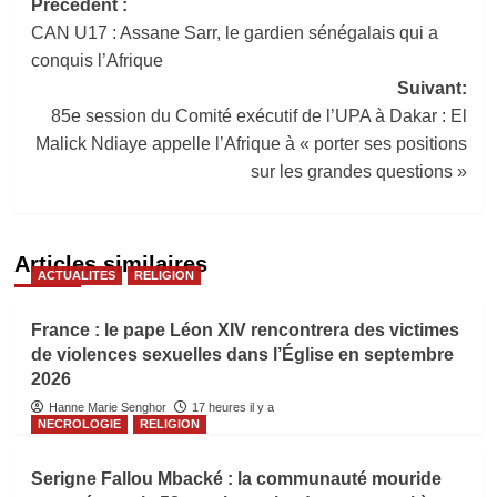
Navigation
Précédent :
CAN U17 : Assane Sarr, le gardien sénégalais qui a
d’article
conquis l’Afrique
Suivant:
85e session du Comité exécutif de l’UPA à Dakar : El
Malick Ndiaye appelle l’Afrique à « porter ses positions
sur les grandes questions »
Articles similaires
ACTUALITES
RELIGION
France : le pape Léon XIV rencontrera des victimes
de violences sexuelles dans l’Église en septembre
2026
Hanne Marie Senghor
17 heures il y a
NECROLOGIE
RELIGION
Serigne Fallou Mbacké : la communauté mouride