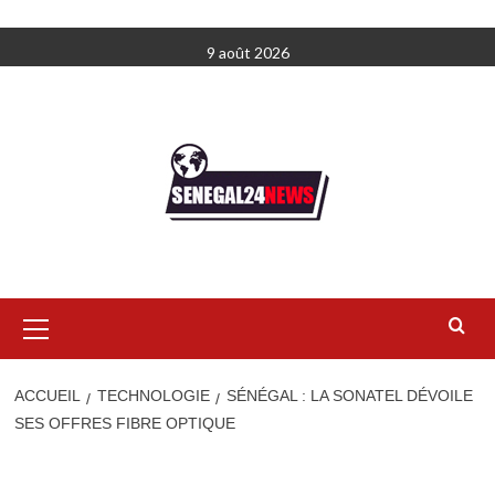
Aller
9 août 2026
au
contenu
Menu
principal
ACCUEIL
TECHNOLOGIE
SÉNÉGAL : LA SONATEL DÉVOILE
SES OFFRES FIBRE OPTIQUE