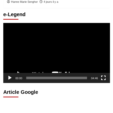
Hanne Marie Senghor
4 jours il y a
e-Legend
Lecteur
vidéo
00:00
04:46
Article Google