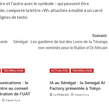
tre et l’autre avec le symbole – qui peuvent être
e, comporte la lettre «W» attachée à moitié à un carré
ignes de texte.
Suivant:
iants
Sénégal : Les gardiens de but des Lions de la Téranga
non nominés pour le Ballon d’Or Africain
TECHNOLOGIE
ACTUALITES
TECHNOLOGIE
nications : le
IA au Sénégal : la Senegal AI
ntre au conseil
Factory présentée à Tokyo
tration de l’UAT
La Rédaction
4 jours il y a
n
4 jours il y a