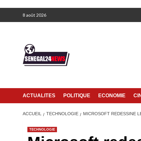
Aller
8 août 2026
au
contenu
ACTUALITES
POLITIQUE
ECONOMIE
CI
ACCUEIL
TECHNOLOGIE
MICROSOFT REDESSINE LE
TECHNOLOGIE