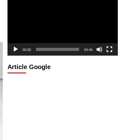
vidéo
00:00
04:46
Article Google