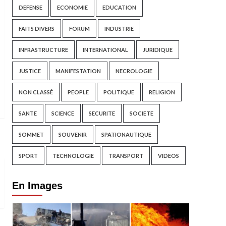
DEFENSE
ECONOMIE
EDUCATION
FAITS DIVERS
FORUM
INDUSTRIE
INFRASTRUCTURE
INTERNATIONAL
JURIDIQUE
JUSTICE
MANIFESTATION
NECROLOGIE
NON CLASSÉ
PEOPLE
POLITIQUE
RELIGION
SANTE
SCIENCE
SECURITE
SOCIETE
SOMMET
SOUVENIR
SPATIONAUTIQUE
SPORT
TECHNOLOGIE
TRANSPORT
VIDEOS
En Images