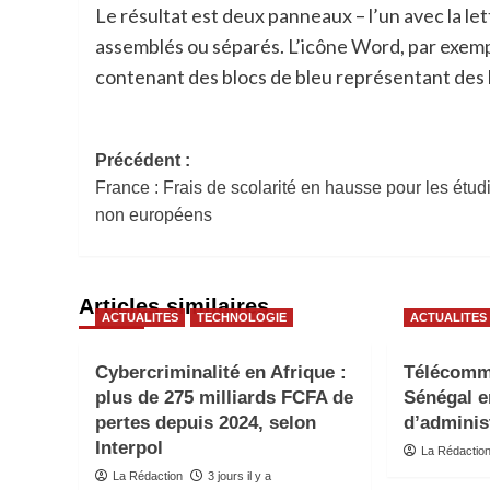
Le résultat est deux panneaux – l’un avec la let
assemblés ou séparés. L’icône Word, par exempl
contenant des blocs de bleu représentant des l
Navigation
Précédent :
France : Frais de scolarité en hausse pour les étud
d’article
non européens
Articles similaires
ACTUALITES
TECHNOLOGIE
ACTUALITES
Cybercriminalité en Afrique :
Télécommu
plus de 275 milliards FCFA de
Sénégal e
pertes depuis 2024, selon
d’adminis
Interpol
La Rédactio
La Rédaction
3 jours il y a