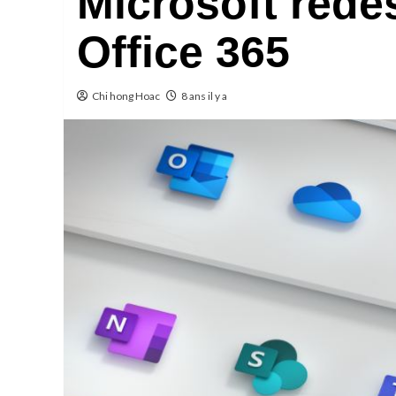
Microsoft rede
Office 365
Chi hong Hoac
8 ans il y a