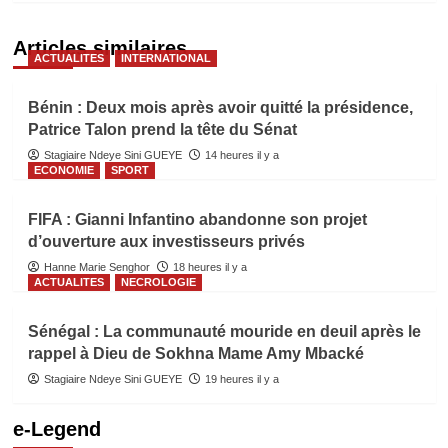
Articles similaires
ACTUALITES
INTERNATIONAL
Bénin : Deux mois après avoir quitté la présidence,
Patrice Talon prend la tête du Sénat
Stagiaire Ndeye Sini GUEYE
14 heures il y a
ECONOMIE
SPORT
FIFA : Gianni Infantino abandonne son projet
d’ouverture aux investisseurs privés
Hanne Marie Senghor
18 heures il y a
ACTUALITES
NECROLOGIE
Sénégal : La communauté mouride en deuil après le
rappel à Dieu de Sokhna Mame Amy Mbacké
Stagiaire Ndeye Sini GUEYE
19 heures il y a
e-Legend