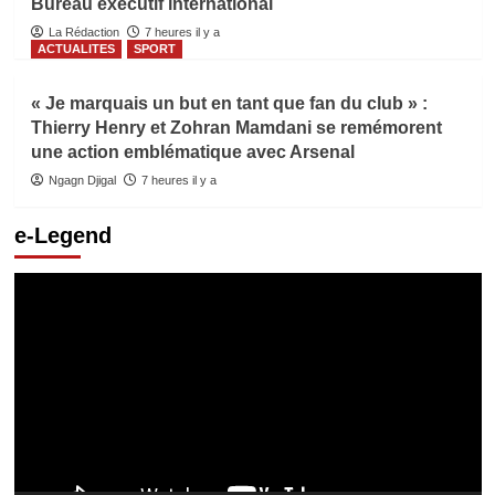
Bureau exécutif international
La Rédaction
7 heures il y a
ACTUALITES
SPORT
« Je marquais un but en tant que fan du club » :
Thierry Henry et Zohran Mamdani se remémorent
une action emblématique avec Arsenal
Ngagn Djigal
7 heures il y a
e-Legend
Lecteur
vidéo