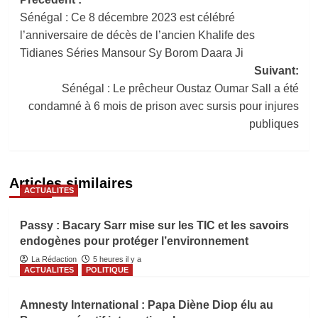
Navigation
Sénégal : Ce 8 décembre 2023 est célébré
d’article
l’anniversaire de décès de l’ancien Khalife des
Tidianes Séries Mansour Sy Borom Daara Ji
Suivant:
Sénégal : Le prêcheur Oustaz Oumar Sall a été
condamné à 6 mois de prison avec sursis pour injures
publiques
Articles similaires
ACTUALITES
Passy : Bacary Sarr mise sur les TIC et les savoirs
endogènes pour protéger l’environnement
La Rédaction
5 heures il y a
ACTUALITES
POLITIQUE
Amnesty International : Papa Diène Diop élu au