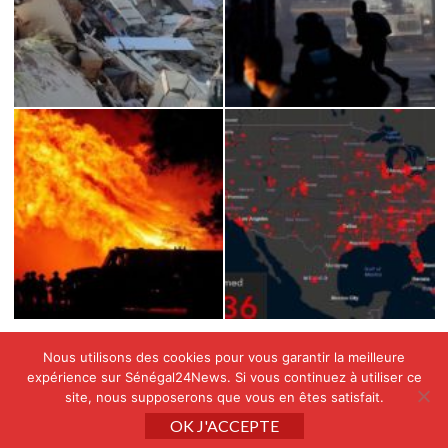
Nous utilisons des cookies pour vous garantir la meilleure
expérience sur Sénégal24News. Si vous continuez à utiliser ce
site, nous supposerons que vous en êtes satisfait.
Copyright © All rights reserved SENEGAL24NEWS by
OK J'ACCEPTE
APINAE GROUP
|
CoverNews
par AF themes