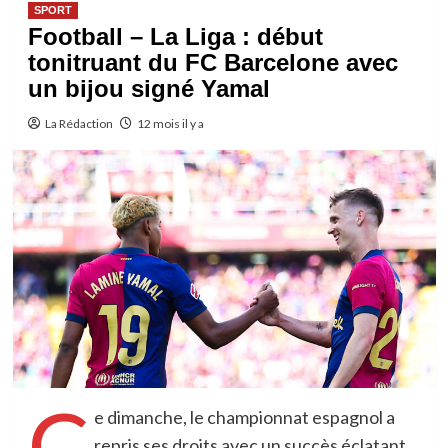
SPORT
Football – La Liga : début
tonitruant du FC Barcelone avec
un bijou signé Yamal
La Rédaction
12 mois il y a
C
e dimanche, le championnat espagnol a
repris ses droits avec un succès éclatant