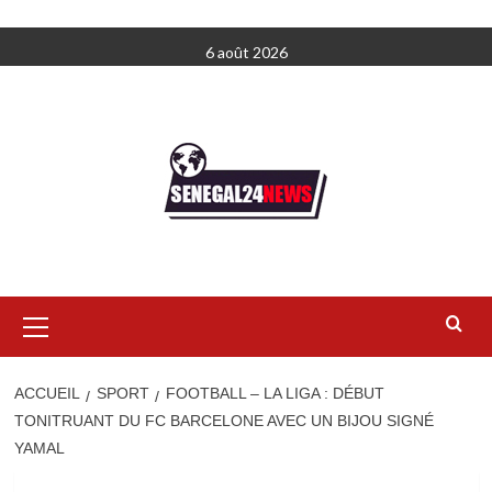
Aller
6 août 2026
au
contenu
Menu
principal
ACCUEIL
SPORT
FOOTBALL – LA LIGA : DÉBUT
TONITRUANT DU FC BARCELONE AVEC UN BIJOU SIGNÉ
YAMAL