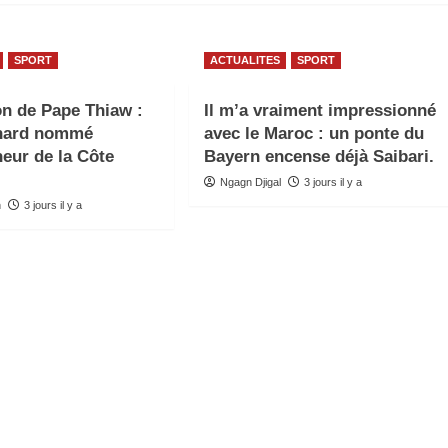
SPORT
ACTUALITES
SPORT
n de Pape Thiaw :
Il m’a vraiment impressionné
nard nommé
avec le Maroc : un ponte du
neur de la Côte
Bayern encense déjà Saibari.
Ngagn Djigal
3 jours il y a
n
3 jours il y a