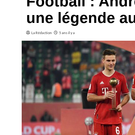
Football : Andr
une légende a
La Rédaction
5 ans il y a