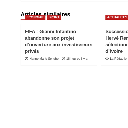
Articles similaires
ECONOMIE
SPORT
ACTUALITES
FIFA : Gianni Infantino
Successio
abandonne son projet
Hervé Re
d’ouverture aux investisseurs
sélection
privés
d’Ivoire
Hanne Marie Senghor
18 heures il y a
La Rédactio