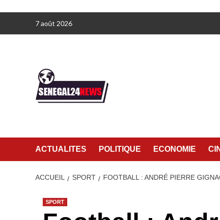
Aller
7 août 2026
au
contenu
ACTUALITES
POLITIQUE
ECONOMIE
CI
ACCUEIL
SPORT
FOOTBALL : ANDRÉ PIERRE GIGNA
SPORT