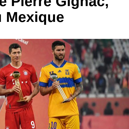
é Pierre Gignac,
u Mexique