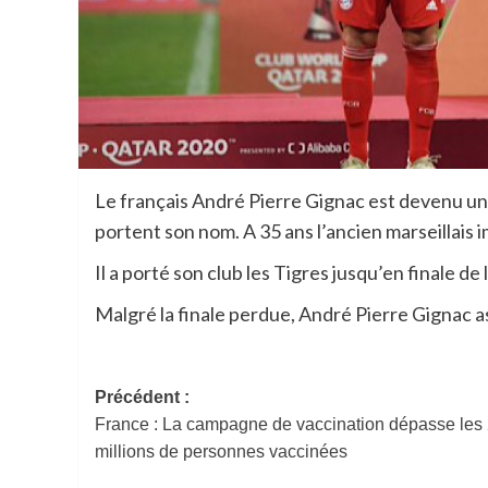
Le français André Pierre Gignac est devenu un
portent son nom. A 35 ans l’ancien marseillais 
Il a porté son club les Tigres jusqu’en finale d
Malgré la finale perdue, André Pierre Gignac a
Navigation
Précédent :
France : La campagne de vaccination dépasse les
d’article
millions de personnes vaccinées