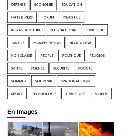
DEFENSE
ECONOMIE
EDUCATION
FAITS DIVERS
FORUM
INDUSTRIE
INFRASTRUCTURE
INTERNATIONAL
JURIDIQUE
JUSTICE
MANIFESTATION
NECROLOGIE
NON CLASSÉ
PEOPLE
POLITIQUE
RELIGION
SANTE
SCIENCE
SECURITE
SOCIETE
SOMMET
SOUVENIR
SPATIONAUTIQUE
SPORT
TECHNOLOGIE
TRANSPORT
VIDEOS
En Images