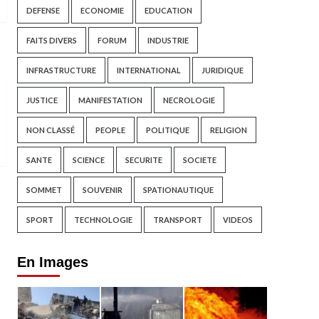
DEFENSE
ECONOMIE
EDUCATION
FAITS DIVERS
FORUM
INDUSTRIE
INFRASTRUCTURE
INTERNATIONAL
JURIDIQUE
JUSTICE
MANIFESTATION
NECROLOGIE
NON CLASSÉ
PEOPLE
POLITIQUE
RELIGION
SANTE
SCIENCE
SECURITE
SOCIETE
SOMMET
SOUVENIR
SPATIONAUTIQUE
SPORT
TECHNOLOGIE
TRANSPORT
VIDEOS
En Images