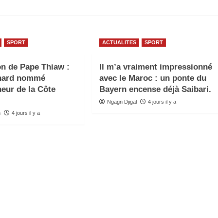
SPORT
ACTUALITES
SPORT
n de Pape Thiaw :
Il m’a vraiment impressionné
nard nommé
avec le Maroc : un ponte du
neur de la Côte
Bayern encense déjà Saibari.
Ngagn Djigal
4 jours il y a
n
4 jours il y a