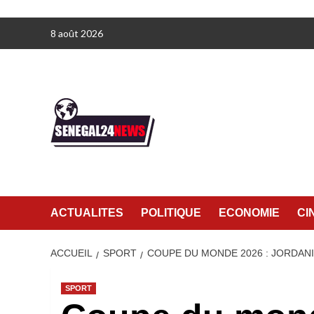
Aller
8 août 2026
au
contenu
ACTUALITES
POLITIQUE
ECONOMIE
CI
ACCUEIL
SPORT
COUPE DU MONDE 2026 : JORDANIE
SPORT