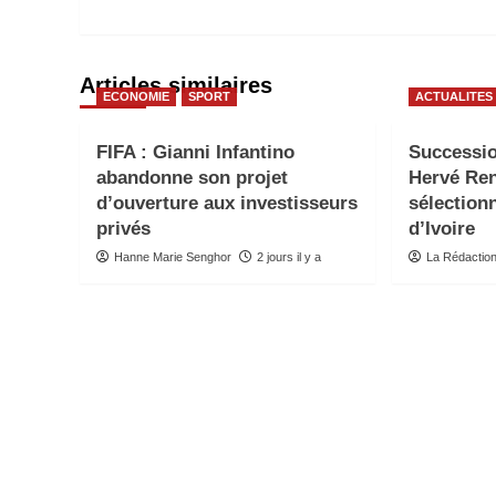
Articles similaires
ECONOMIE
SPORT
ACTUALITES
FIFA : Gianni Infantino
Successio
abandonne son projet
Hervé Re
d’ouverture aux investisseurs
sélection
privés
d’Ivoire
Hanne Marie Senghor
2 jours il y a
La Rédactio