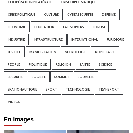
COOPÉRATION BILATÉRALE
CRISE DIPLOMATIQUE
CRISE POLITIQUE
CULTURE
CYBERSECURITE
DEFENSE
ECONOMIE
EDUCATION
FAITS DIVERS
FORUM
INDUSTRIE
INFRASTRUCTURE
INTERNATIONAL
JURIDIQUE
JUSTICE
MANIFESTATION
NECROLOGIE
NON CLASSÉ
PEOPLE
POLITIQUE
RELIGION
SANTE
SCIENCE
SECURITE
SOCIETE
SOMMET
SOUVENIR
SPATIONAUTIQUE
SPORT
TECHNOLOGIE
TRANSPORT
VIDEOS
En Images