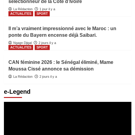
sélectionneur de la Côte d’Ivoire
La Rédaction
1 jour il y a
ACTUALITES
SPORT
Il m’a vraiment impressionné avec le Maroc : un
ponte du Bayern encense déjà Saibari.
Ngagn Djigal
2 jours il y a
ACTUALITES
SPORT
CAN féminine 2026 : le Sénégal éliminé, Mame
Moussa Cissé annonce sa démission
La Rédaction
2 jours il y a
e-Legend
Lecteur
vidéo