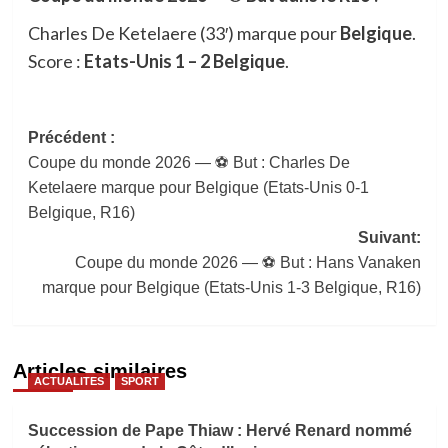
Charles De Ketelaere (33′) marque pour
Belgique
.
Score :
Etats-Unis 1 – 2 Belgique
.
Navigation
Précédent :
Coupe du monde 2026 — ⚽ But : Charles De
d’article
Ketelaere marque pour Belgique (Etats-Unis 0-1
Belgique, R16)
Suivant:
Coupe du monde 2026 — ⚽ But : Hans Vanaken
marque pour Belgique (Etats-Unis 1-3 Belgique, R16)
Articles similaires
ACTUALITES
SPORT
Succession de Pape Thiaw : Hervé Renard nommé