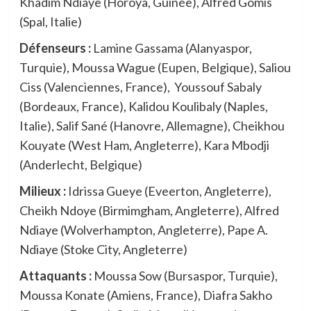
Khadim Ndiaye (Horoya, Guinée), Alfred Gomis
(Spal, Italie)
Défenseurs :
Lamine Gassama (Alanyaspor,
Turquie), Moussa Wague (Eupen, Belgique), Saliou
Ciss (Valenciennes, France), Youssouf Sabaly
(Bordeaux, France), Kalidou Koulibaly (Naples,
Italie), Salif Sané (Hanovre, Allemagne), Cheikhou
Kouyate (West Ham, Angleterre), Kara Mbodji
(Anderlecht, Belgique)
Milieux :
Idrissa Gueye (Eveerton, Angleterre),
Cheikh Ndoye (Birmimgham, Angleterre), Alfred
Ndiaye (Wolverhampton, Angleterre), Pape A.
Ndiaye (Stoke City, Angleterre)
Attaquants :
Moussa Sow (Bursaspor, Turquie),
Moussa Konate (Amiens, France), Diafra Sakho