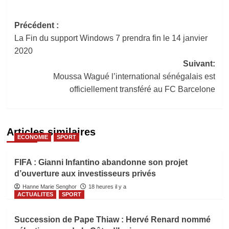
Navigation
Précédent :
La Fin du support Windows 7 prendra fin le 14 janvier
d’article
2020
Suivant:
Moussa Wagué l’international sénégalais est
officiellement transféré au FC Barcelone
Articles similaires
ECONOMIE
SPORT
FIFA : Gianni Infantino abandonne son projet
d’ouverture aux investisseurs privés
Hanne Marie Senghor
18 heures il y a
ACTUALITES
SPORT
Succession de Pape Thiaw : Hervé Renard nommé