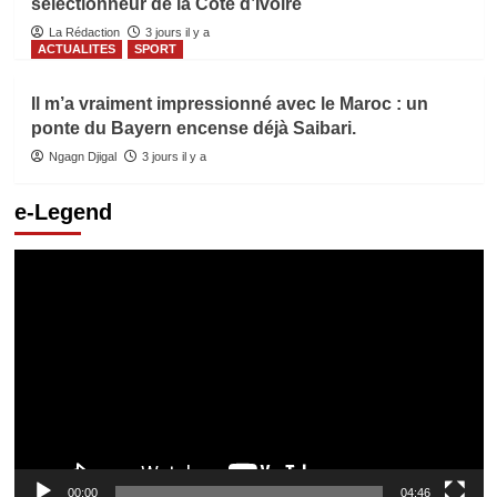
sélectionneur de la Côte d’Ivoire
La Rédaction
3 jours il y a
ACTUALITES
SPORT
Il m’a vraiment impressionné avec le Maroc : un
ponte du Bayern encense déjà Saibari.
Ngagn Djigal
3 jours il y a
e-Legend
Lecteur
vidéo
00:00
04:46