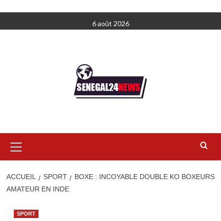
Aller
6 août 2026
au
contenu
Menu
principal
ACCUEIL
SPORT
BOXE : INCOYABLE DOUBLE KO BOXEURS
AMATEUR EN INDE
SPORT