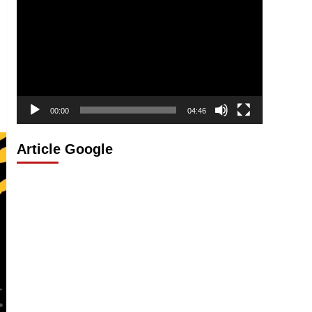
vidéo
00:00
04:46
Article Google