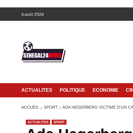
Aller
6 août 2026
au
contenu
ACTUALITES
POLITIQUE
ECONOMIE
CI
ACCUEIL
SPORT
ADA HEGERBERG VICTIME D’UN CA
ACTUALITES
SPORT