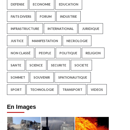
DEFENSE
ECONOMIE
EDUCATION
FAITS DIVERS
FORUM
INDUSTRIE
INFRASTRUCTURE
INTERNATIONAL
JURIDIQUE
JUSTICE
MANIFESTATION
NECROLOGIE
NON CLASSÉ
PEOPLE
POLITIQUE
RELIGION
SANTE
SCIENCE
SECURITE
SOCIETE
SOMMET
SOUVENIR
SPATIONAUTIQUE
SPORT
TECHNOLOGIE
TRANSPORT
VIDEOS
En Images