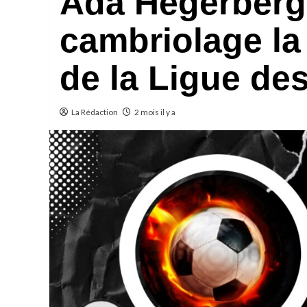
Ada Hegerberg 
cambriolage la v
de la Ligue d
La Rédaction
2 mois il y a