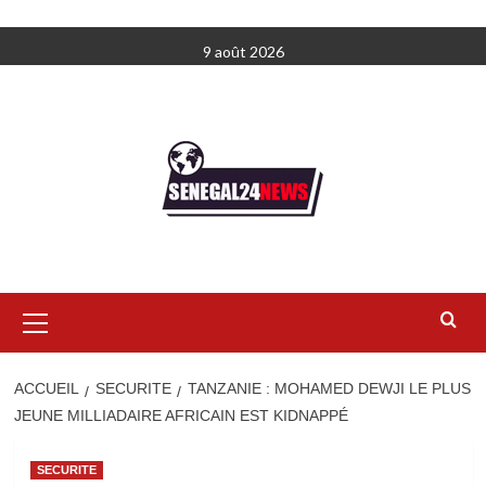
Aller
9 août 2026
au
contenu
Menu
principal
ACCUEIL
SECURITE
TANZANIE : MOHAMED DEWJI LE PLUS
JEUNE MILLIADAIRE AFRICAIN EST KIDNAPPÉ
SECURITE