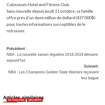
Colosseum Hotel and Fitness Club.
Sans nouvelle depuis jeudi 11 octobre, sa famille
offre prés d’un demi million de dollard (437 000$)
pour toutes informations succeptibles de le
retrouver.
Navigation
Précédent :
NBA : La nouvelle saison régulière 2018-2019 démarre
d’article
aujourd’hui
Suivant:
NBA : Les Champions Golden State Warriors reçoivent
leur bague
Articles similaires
ACTUALITES
SECURITE